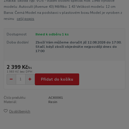
Značka: Škoda Typ: VOS - vládní osobní speciál Rok: 1948 Výrobce
modelu: Autocult (Avenue 43) Měřítko: 1:43 Velikost modelu: 12 cm
Barva: Černá Model na podstavci v plastovém boxu Model je vyroben z
resinu
celý popis
Dostupnost
Ihned k odběru 1 ks
Doba dodání
Zboží Vám můžeme doručit již 12.08.2026 do 17:00.
Stačí, když zboží objednáte nejpozději dnes do
17:00
2 399 Kč
/
ks
1 983 Kč
bez DPH
Přidat do košíku
Číslo produktu:
AC60061
Materiál:
Resin
Do oblíbených