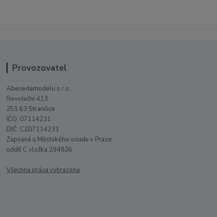
Provozovatel
Abecedamodelu s.r.o.
Revoluční 413
251 63 Strančice
IČO: 07114231
DIČ: CZ07114231
Zapsaná u Městského soudu v Praze
oddíl C vložka 294836
Všechna práva vyhrazena