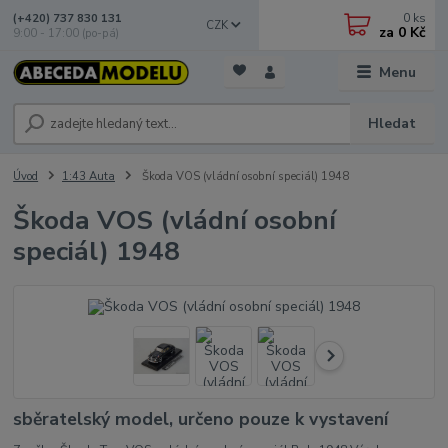
0
ks
(+420) 737 830 131
CZK
za
0 Kč
9:00 - 17:00 (po-pá)
Menu
Hledat
Úvod
1:43 Auta
Škoda VOS (vládní osobní speciál) 1948
Škoda VOS (vládní osobní
speciál) 1948
sběratelský model, určeno pouze k vystavení