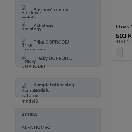
Plechové cedule
Katalogy
Nissan 
503 K
416 Kč
b
Trika DOPRODEJ
Hračky DOPRODEJ
Kompletní katalog
modelů
ACURA
ALFA ROMEO