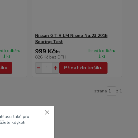
Nissan GT-R LM Nismo No.23 2015
Sebring Test
999 Kč
ed k odběru
Ihned k odběru
/
ks
1 ks
1 ks
826 Kč
bez DPH
šíku
Přidat do košíku
strana
z 1
uhlasu také pro
ůžete kdykoli