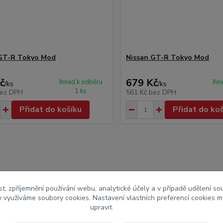
 GT-R Tokyo Mod
Nissan GT-R Tokyo Mod
č
679 Kč
Ihned k odběru
Ihn
/
ks
/
ks
1 ks
ez DPH
561 Kč
bez DPH
Přidat do košíku
Přidat do ko
aut
Nissan
t, zpříjemnění používání webu, analytické účely a v případě udělení so
my využíváme soubory cookies. Nastavení vlastních preferencí cookies m
upravit.