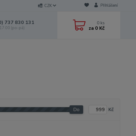
Přihlášení
CZK
0) 737 830 131
0
ks
za
0 Kč
 17:00 (po-pá)
Do
Kč