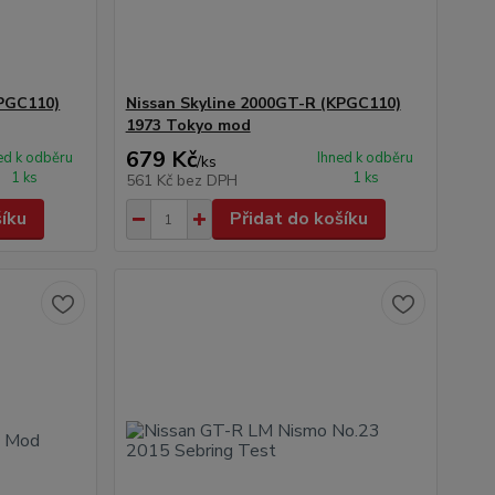
KPGC110)
Nissan Skyline 2000GT-R (KPGC110)
1973 Tokyo mod
679 Kč
ed k odběru
Ihned k odběru
/
ks
1 ks
1 ks
561 Kč
bez DPH
šíku
Přidat do košíku