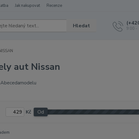
latba
Jak nakupovat
Recenze
(+42
Hledat
9:00 -
NISSAN
ly aut Nissan
Kč
Od
adem