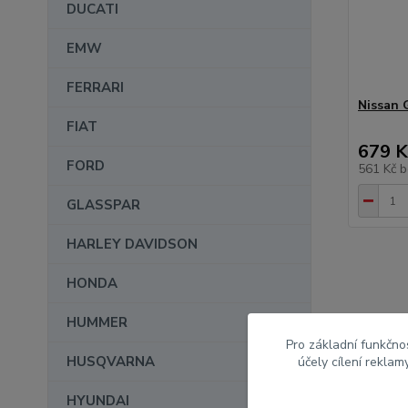
DUCATI
EMW
FERRARI
Nissan
FIAT
679 K
FORD
561 Kč
b
GLASSPAR
HARLEY DAVIDSON
HONDA
HUMMER
modely 
Pro základní funkčnos
HUSQVARNA
účely cílení rekla
HYUNDAI