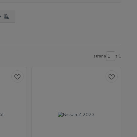
y
strana
z 1