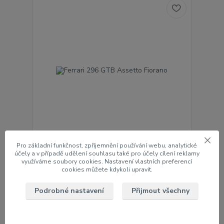
Pro základní funkčnost, zpříjemnění používání webu, analytické
Ferrari 296 GTB Assetto Fiorano
účely a v případě udělení souhlasu také pro účely cílení reklamy
využíváme soubory cookies. Nastavení vlastních preferencí
250 Kč
/
ks
cookies můžete kdykoli upravit.
Ihned k odběru 2 ks
207 Kč
bez DPH
Přidat do košíku
Podrobné nastavení
Přijmout všechny