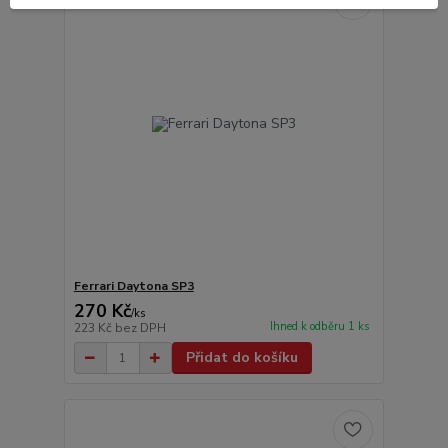
Ferrari Daytona SP3
270 Kč
/
ks
Ihned k odběru 1 ks
223 Kč
bez DPH
Přidat do košíku