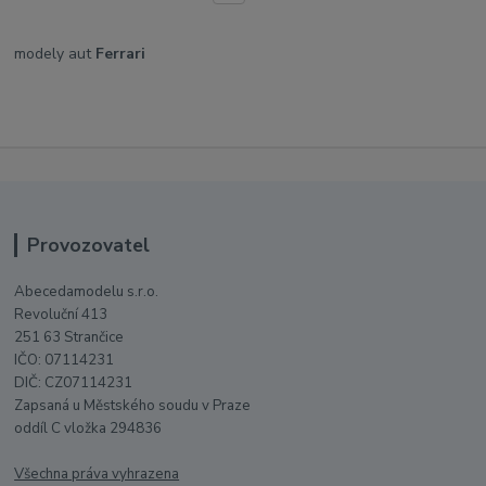
modely aut
Ferrari
Provozovatel
Abecedamodelu s.r.o.
Revoluční 413
251 63 Strančice
IČO: 07114231
DIČ: CZ07114231
Zapsaná u Městského soudu v Praze
oddíl C vložka 294836
Všechna práva vyhrazena