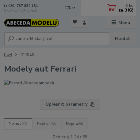
0
ks
(+420) 737 830 131
CZK
za
0 Kč
9:00 - 17:00 (po-pá)
Menu
Hledat
Úvod
FERRARI
Modely aut Ferrari
Upřesnit parametry
Nejnovější
Nejlevnější
Nejdražší
Zobrazuji 1-24 z 58