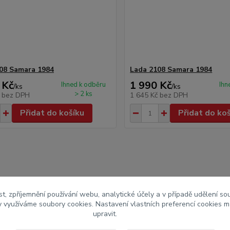
08 Samara 1984
Lada 2108 Samara 1984
 Kč
1 990 Kč
Ihned k odběru
Ihn
/
ks
/
ks
> 2 ks
č
bez DPH
1 645 Kč
bez DPH
Přidat do košíku
Přidat do ko
aut
Lada
t, zpříjemnění používání webu, analytické účely a v případě udělení so
my využíváme soubory cookies. Nastavení vlastních preferencí cookies m
upravit.