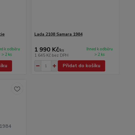
cie
Lada 2108 Samara 1984
1 990 Kč
ed k odběru
Ihned k odběru
/
ks
> 2 ks
> 2 ks
1 645 Kč
bez DPH
šíku
Přidat do košíku