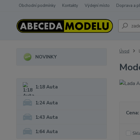
Obchodní podmínky
Kontakty
Výdejní místo
Doprava a p
Úvod
NOVINKY
Mode
1:18 Auta
1:24 Auta
Cena:
1:43 Auta
1:64 Auta
Skl