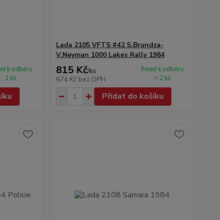
Lada 2105 VFTS #42 S.Brundza-
V.Neyman 1000 Lakes Rally 1984
815 Kč
ed k odběru
Ihned k odběru
/
ks
1 ks
> 2 ks
674 Kč
bez DPH
šíku
Přidat do košíku