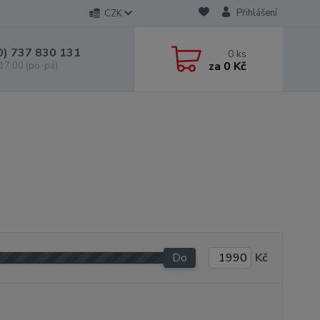
Přihlášení
CZK
0) 737 830 131
0
ks
za
0 Kč
 17:00 (po-pá)
Do
Kč