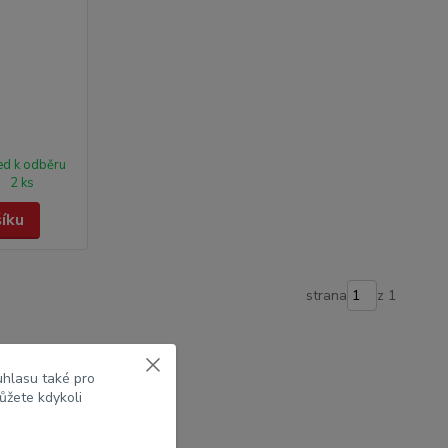
ed k odběru
2 ks
šíku
strana
z 1
uhlasu také pro
ůžete kdykoli