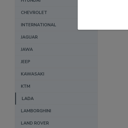
HYUNDAI
CHEVROLET
INTERNATIONAL
JAGUAR
JAWA
JEEP
KAWASAKI
KTM
LADA
LAMBORGHINI
LAND ROVER