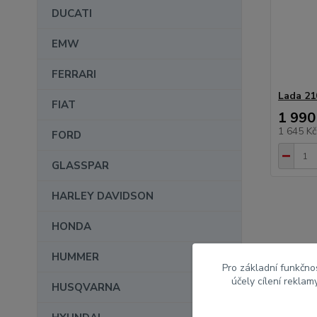
DUCATI
EMW
FERRARI
Lada 21
FIAT
1 990
1 645 K
FORD
GLASSPAR
HARLEY DAVIDSON
HONDA
modely 
HUMMER
Pro základní funkčnos
účely cílení rekla
HUSQVARNA