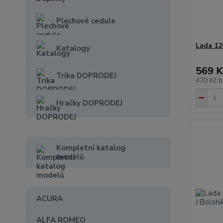
Plechové cedule
Lada 12
Katalogy
569 K
Trika DOPRODEJ
470 Kč
b
Hračky DOPRODEJ
Kompletní katalog
modelů
ACURA
ALFA ROMEO