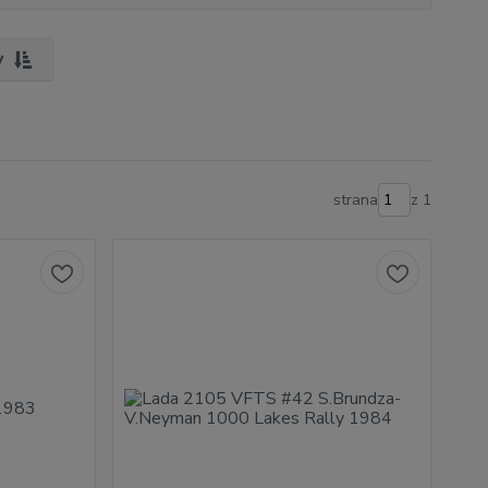
y
strana
z 1