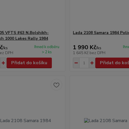
05 VFTS #63 N.Bolshikh-
Lada 2108 Samara 1984 Poli
ikh 1000 Lakes Rally 1984
č
1 990 Kč
Ihned k odběru
Ihn
/
ks
/
ks
> 2 ks
ez DPH
1 645 Kč
bez DPH
Přidat do košíku
Přidat do ko