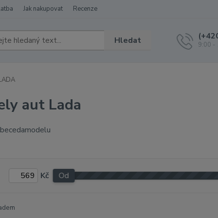
latba
Jak nakupovat
Recenze
(+42
Hledat
9:00 -
LADA
ly aut Lada
Kč
Od
adem