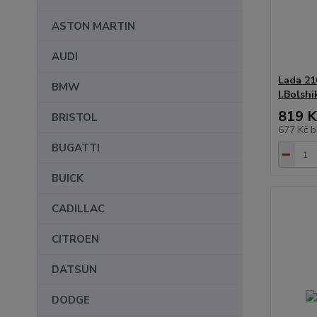
ASTON MARTIN
AUDI
Lada 21
BMW
I.Bolsh
819 K
BRISTOL
677 Kč
b
BUGATTI
BUICK
CADILLAC
CITROEN
DATSUN
DODGE