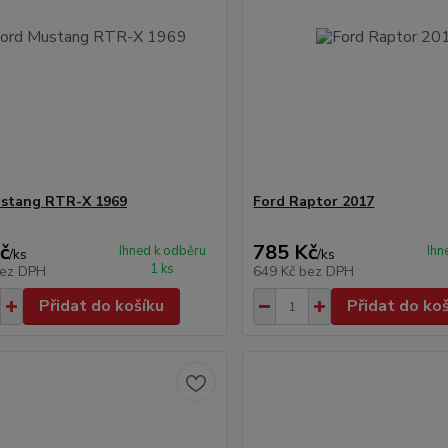
ustang RTR-X 1969
Ford Raptor 2017
č
785 Kč
Ihned k odběru
Ihn
/
ks
/
ks
1 ks
ez DPH
649 Kč
bez DPH
Přidat do košíku
Přidat do ko