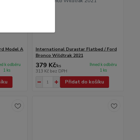
ord Model A
International Durastar Flatbed / Ford
Bronco Wildtrak 2021
379 Kč
ed k odběru
Ihned k odběru
/
ks
1 ks
1 ks
313 Kč
bez DPH
šíku
Přidat do košíku