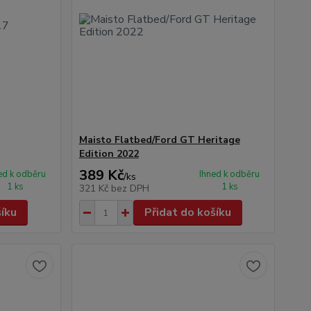
Maisto Flatbed/Ford GT Heritage
Edition 2022
389 Kč
ed k odběru
Ihned k odběru
/
ks
1 ks
1 ks
321 Kč
bez DPH
šíku
Přidat do košíku