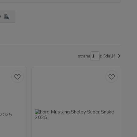
y
strana
z 5
další