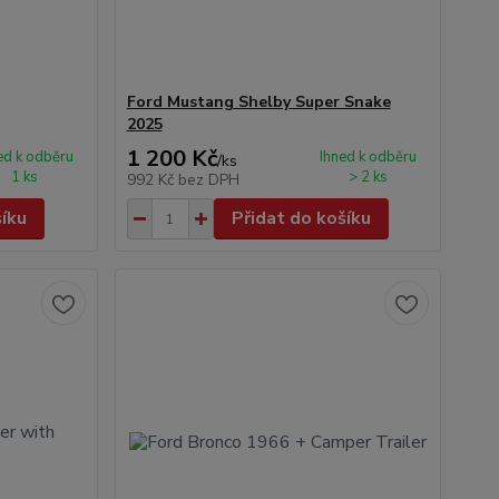
Ford Mustang Shelby Super Snake
2025
1 200 Kč
ed k odběru
Ihned k odběru
/
ks
1 ks
> 2 ks
992 Kč
bez DPH
šíku
Přidat do košíku