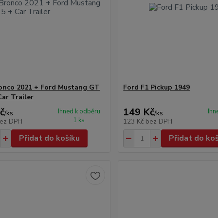
onco 2021 + Ford Mustang GT
Ford F1 Pickup 1949
Car Trailer
č
149 Kč
Ihned k odběru
Ihn
/
ks
/
ks
1 ks
ez DPH
123 Kč
bez DPH
Přidat do košíku
Přidat do ko