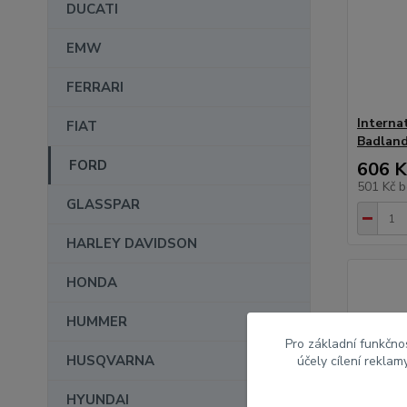
DUCATI
EMW
FERRARI
Interna
FIAT
Badland
FORD
606 K
501 Kč
b
GLASSPAR
HARLEY DAVIDSON
HONDA
HUMMER
Pro základní funkčnos
HUSQVARNA
účely cílení rekla
HYUNDAI