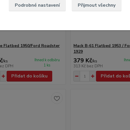
Podrobné nastavení
Přijmout všechny
e Flatbed 1950/Ford Roadster
Mack B-61 Flatbed 1953 / F
1929
č
379 Kč
Ihned k odběru
Ihn
/
ks
/
ks
1 ks
ez DPH
313 Kč
bez DPH
Přidat do košíku
Přidat do ko