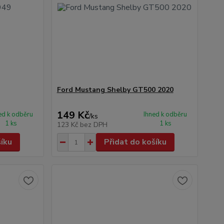
Ford Mustang Shelby GT500 2020
149 Kč
ed k odběru
Ihned k odběru
/
ks
1 ks
1 ks
123 Kč
bez DPH
šíku
Přidat do košíku