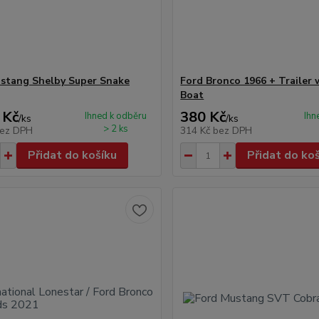
stang Shelby Super Snake
Ford Bronco 1966 + Trailer 
Boat
 Kč
380 Kč
Ihned k odběru
Ihn
/
ks
/
ks
> 2 ks
ez DPH
314 Kč
bez DPH
Přidat do košíku
Přidat do ko