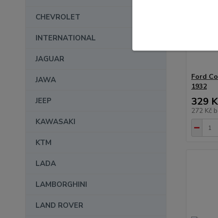
CHEVROLET
INTERNATIONAL
JAGUAR
Ford Co
JAWA
1932
329 K
JEEP
272 Kč
b
KAWASAKI
KTM
LADA
LAMBORGHINI
LAND ROVER