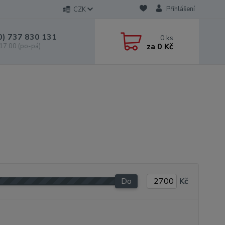
Přihlášení
CZK
0) 737 830 131
0
ks
za
0 Kč
 17:00 (po-pá)
Do
Kč