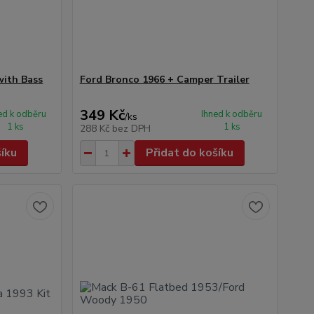
with Bass
Ford Bronco 1966 + Camper Trailer
349 Kč
ed k odběru
Ihned k odběru
/
ks
1 ks
1 ks
288 Kč
bez DPH
šíku
Přidat do košíku