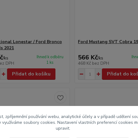
tional Lonestar / Ford Bronco
Ford Mustang SVT Cobra 19
s 2021
č
566 Kč
Ihned k odběru
Ihn
/
ks
/
ks
1 ks
ez DPH
468 Kč
bez DPH
Přidat do košíku
Přidat do ko
t, zpříjemnění používání webu, analytické účely a v případě udělení so
my využíváme soubory cookies. Nastavení vlastních preferencí cookies m
upravit.