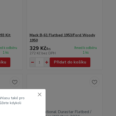
93 Kit
Mack B-61 Flatbed 1953/Ford Woody
1950
329 Kč
ed k odběru
Ihned k odběru
/
ks
1 ks
1 ks
272 Kč
bez DPH
šíku
Přidat do košíku
uhlasu také pro
ůžete kdykoli