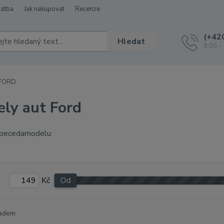
latba
Jak nakupovat
Recenze
(+42
Hledat
9:00 -
FORD
ly aut Ford
Kč
Od
adem