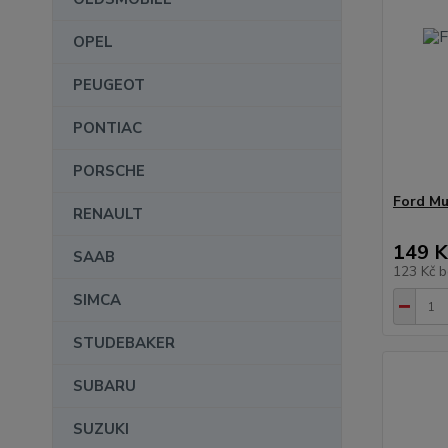
OPEL
PEUGEOT
PONTIAC
PORSCHE
Ford M
RENAULT
149 K
SAAB
123 Kč
b
SIMCA
STUDEBAKER
SUBARU
SUZUKI