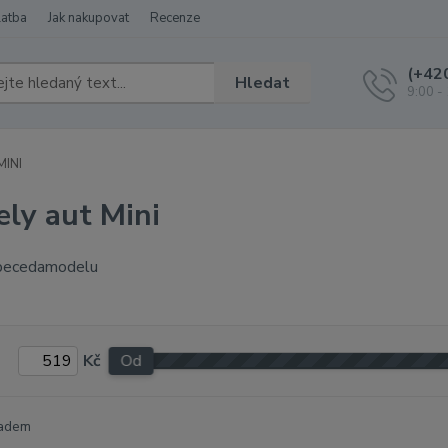
latba
Jak nakupovat
Recenze
(+42
Hledat
9:00 -
MINI
ly aut Mini
Kč
Od
adem