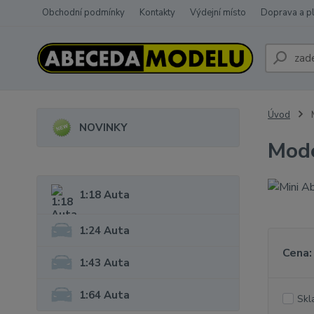
Obchodní podmínky
Kontakty
Výdejní místo
Doprava a p
Úvod
NOVINKY
Mode
1:18 Auta
1:24 Auta
Cena:
1:43 Auta
1:64 Auta
Skl