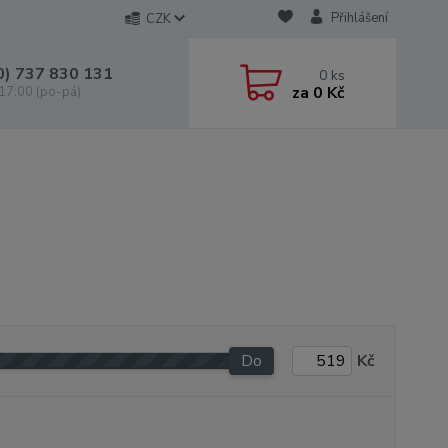
Přihlášení
CZK
0) 737 830 131
0
ks
za
0 Kč
 17:00 (po-pá)
Do
Kč