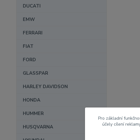
DUCATI
EMW
FERRARI
FIAT
FORD
GLASSPAR
HARLEY DAVIDSON
HONDA
HUMMER
Pro základní funkčnos
účely cílení rekla
HUSQVARNA