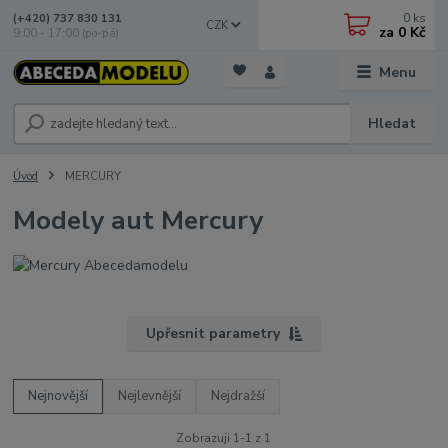
0
ks
(+420) 737 830 131
CZK
za
0 Kč
9:00 - 17:00 (po-pá)
Menu
Hledat
Úvod
MERCURY
Modely aut Mercury
Upřesnit parametry
Nejnovější
Nejlevnější
Nejdražší
Zobrazuji 1-1 z 1