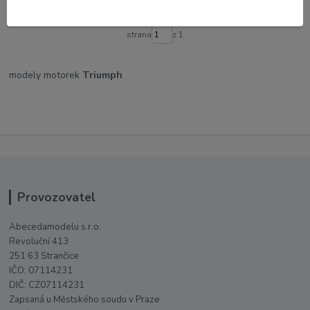
strana
z 1
modely motorek
Triumph
Provozovatel
Abecedamodelu s.r.o.
Revoluční 413
251 63 Strančice
IČO: 07114231
DIČ: CZ07114231
Zapsaná u Městského soudu v Praze