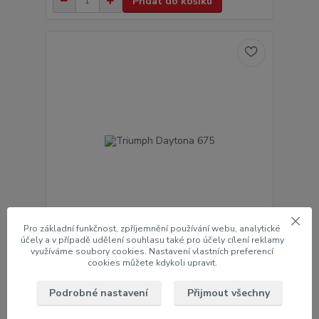
Přidat do košíku
Pro základní funkčnost, zpříjemnění používání webu, analytické
účely a v případě udělení souhlasu také pro účely cílení reklamy
využíváme soubory cookies. Nastavení vlastních preferencí
Triumph Daytona 675
cookies můžete kdykoli upravit.
219 Kč
/
ks
Ihned k odběru 2 ks
181 Kč
bez DPH
Podrobné nastavení
Přijmout všechny
Přidat do košíku