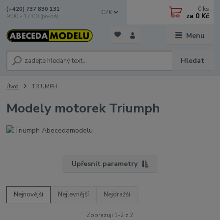
0
ks
(+420) 737 830 131
CZK
za
0 Kč
9:00 - 17:00 (po-pá)
Menu
Hledat
Úvod
TRIUMPH
Modely motorek Triumph
Upřesnit parametry
Nejnovější
Nejlevnější
Nejdražší
Zobrazuji 1-2 z 2