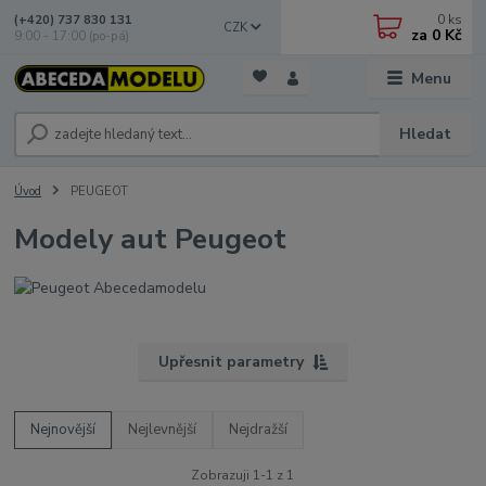
0
ks
(+420) 737 830 131
CZK
za
0 Kč
9:00 - 17:00 (po-pá)
Menu
Hledat
Úvod
PEUGEOT
Modely aut Peugeot
Upřesnit parametry
Nejnovější
Nejlevnější
Nejdražší
Zobrazuji 1-1 z 1