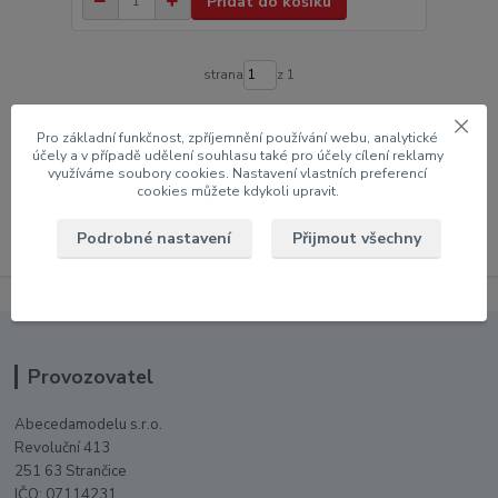
Přidat do košíku
strana
z 1
Pro základní funkčnost, zpříjemnění používání webu, analytické
modely aut
Peugeot
účely a v případě udělení souhlasu také pro účely cílení reklamy
využíváme soubory cookies. Nastavení vlastních preferencí
cookies můžete kdykoli upravit.
Podrobné nastavení
Přijmout všechny
Provozovatel
Abecedamodelu s.r.o.
Revoluční 413
251 63 Strančice
IČO: 07114231