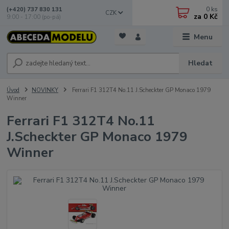
0
ks
(+420) 737 830 131
CZK
za
0 Kč
9:00 - 17:00 (po-pá)
Menu
Hledat
Úvod
NOVINKY
Ferrari F1 312T4 No.11 J.Scheckter GP Monaco 1979
Winner
Ferrari F1 312T4 No.11
J.Scheckter GP Monaco 1979
Winner