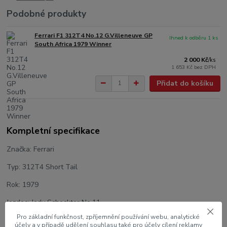
Podobné produkty
Ferrari F1 312T4 No.12 G.Villeneuve GP
Ihned k odběru 1 ks
South Africa 1979 Winner
2 000 Kč
/
ks
1 653 Kč
bez DPH
Přidat do košíku
Kompletní specifikace
Značka: Ferrari
Typ: 312T4 Short Tail
Rok: 1979
Jezdec: Jody Scheckter No.11
Pro základní funkčnost, zpříjemnění používání webu, analytické
GP Monaco Winner
účely a v případě udělení souhlasu také pro účely cílení reklamy