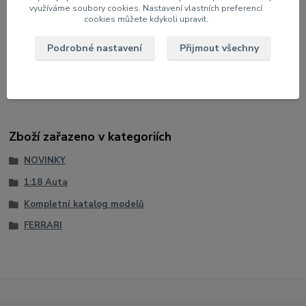
využíváme soubory cookies. Nastavení vlastních preferencí
Měřítko: 1:18
cookies můžete kdykoli upravit.
Velikost: 22 cm
Podrobné nastavení
Přijmout všechny
Barva: Červená
Výrobce modelu: Bburago
Zboží zařazeno v kategoriích
NOVINKY
1:18 Auta
Kompletní katalog modelů
FERRARI