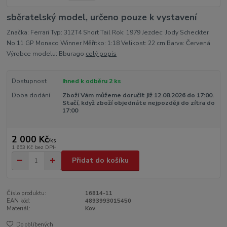
sběratelský model, určeno pouze k vystavení
Značka: Ferrari Typ: 312T4 Short Tail Rok: 1979 Jezdec: Jody Scheckter
No.11 GP Monaco Winner Měřítko: 1:18 Velikost: 22 cm Barva: Červená
Výrobce modelu: Bburago
celý popis
Dostupnost
Ihned k odběru 2 ks
Doba dodání
Zboží Vám můžeme doručit již 12.08.2026 do 17:00.
Stačí, když zboží objednáte nejpozději do zítra do
17:00
2 000 Kč
/
ks
1 653 Kč
bez DPH
Přidat do košíku
Číslo produktu:
16814-11
EAN kód:
4893993015450
Materiál:
Kov
Do oblíbených