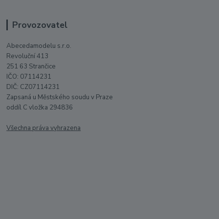
Provozovatel
Abecedamodelu s.r.o.
Revoluční 413
251 63 Strančice
IČO: 07114231
DIČ: CZ07114231
Zapsaná u Městského soudu v Praze
oddíl C vložka 294836
Všechna práva vyhrazena