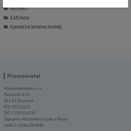
NOVINKY
1:18 Auta
Kompletní katalog modelů
Provozovatel
Abecedamodelu s.r.o.
Revoluční 413
251 63 Strančice
IČO: 07114231
DIČ: CZ07114231
Zapsaná u Městského soudu v Praze
oddíl C vložka 294836