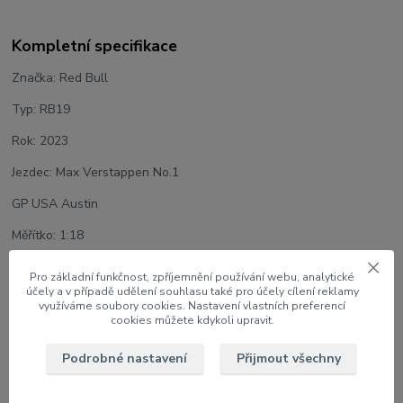
Kompletní specifikace
Značka: Red Bull
Typ: RB19
Rok: 2023
Jezdec: Max Verstappen No.1
GP USA Austin
Měřítko: 1:18
Velikost: 30 cm
Pro základní funkčnost, zpříjemnění používání webu, analytické
účely a v případě udělení souhlasu také pro účely cílení reklamy
Barva: Černá
využíváme soubory cookies. Nastavení vlastních preferencí
cookies můžete kdykoli upravit.
Výrobce modelu: Bburago
Podrobné nastavení
Přijmout všechny
Zboží zařazeno v kategoriích