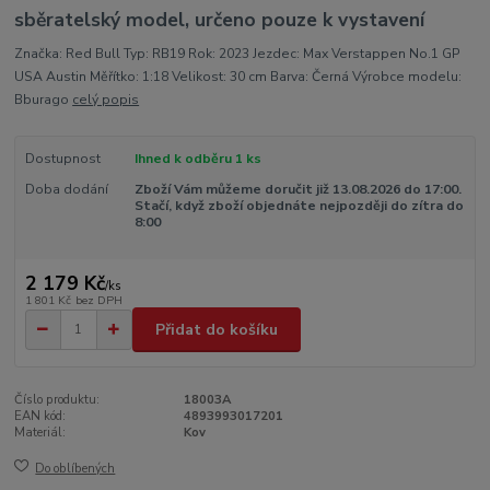
sběratelský model, určeno pouze k vystavení
Značka: Red Bull Typ: RB19 Rok: 2023 Jezdec: Max Verstappen No.1 GP
USA Austin Měřítko: 1:18 Velikost: 30 cm Barva: Černá Výrobce modelu:
Bburago
celý popis
Dostupnost
Ihned k odběru 1 ks
Doba dodání
Zboží Vám můžeme doručit již 13.08.2026 do 17:00.
Stačí, když zboží objednáte nejpozději do zítra do
8:00
2 179 Kč
/
ks
1 801 Kč
bez DPH
Přidat do košíku
Číslo produktu:
18003A
EAN kód:
4893993017201
Materiál:
Kov
Do oblíbených