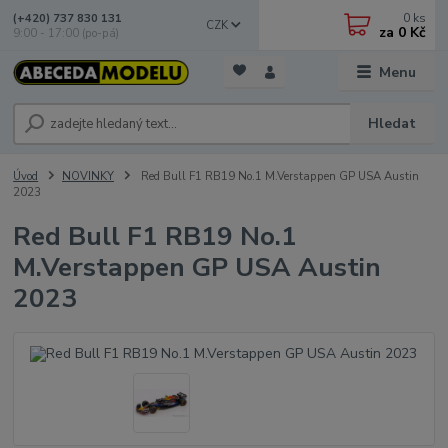
0
ks
(+420) 737 830 131
CZK
za
0 Kč
9:00 - 17:00 (po-pá)
Menu
Hledat
Úvod
NOVINKY
Red Bull F1 RB19 No.1 M.Verstappen GP USA Austin
2023
Red Bull F1 RB19 No.1
M.Verstappen GP USA Austin
2023