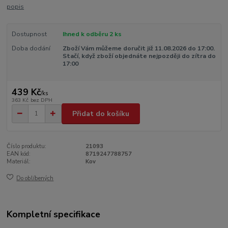
popis
Dostupnost
Ihned k odběru 2 ks
Doba dodání
Zboží Vám můžeme doručit již 11.08.2026 do 17:00.
Stačí, když zboží objednáte nejpozději do zítra do
17:00
439 Kč
/
ks
363 Kč
bez DPH
Přidat do košíku
Číslo produktu:
21093
EAN kód:
8719247788757
Materiál:
Kov
Do oblíbených
Kompletní specifikace