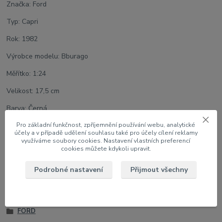
Značka: Ford
Typ: Capri
Rok: 1982
Výrobce modelu: Bburago
Měřítko: 1:24
Velikost: 17,5 cm
Barva: Černá
Pro základní funkčnost, zpříjemnění používání webu, analytické
U modelu lze otevřít dveře
účely a v případě udělení souhlasu také pro účely cílení reklamy
využíváme soubory cookies. Nastavení vlastních preferencí
cookies můžete kdykoli upravit.
Zboží zařazeno v kategoriích
Podrobné nastavení
Přijmout všechny
1:24 Auta
Kompletní katalog modelů
FORD