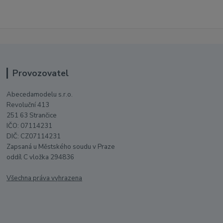
Provozovatel
Abecedamodelu s.r.o.
Revoluční 413
251 63 Strančice
IČO: 07114231
DIČ: CZ07114231
Zapsaná u Městského soudu v Praze
oddíl C vložka 294836
Všechna práva vyhrazena