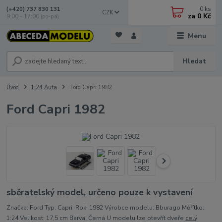
0
ks
(+420) 737 830 131
CZK
za
0 Kč
9:00 - 17:00 (po-pá)
Menu
Hledat
Úvod
1:24 Auta
Ford Capri 1982
Ford Capri 1982
sběratelský model, určeno pouze k vystavení
Značka: Ford Typ: Capri Rok: 1982 Výrobce modelu: Bburago Měřítko:
1:24 Velikost: 17,5 cm Barva: Černá U modelu lze otevřít dveře
celý