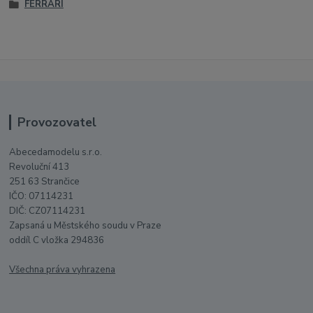
FERRARI
Provozovatel
Abecedamodelu s.r.o.
Revoluční 413
251 63 Strančice
IČO: 07114231
DIČ: CZ07114231
Zapsaná u Městského soudu v Praze
oddíl C vložka 294836
Všechna práva vyhrazena