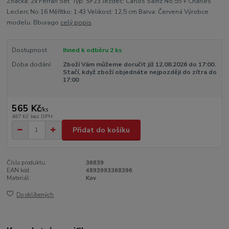
Značka: 2x Ferrari Set Typ: SF23 Jezdec: Carlos Sainz No.55 + Charles
Leclerc No.16 Měřítko: 1:43 Velikost: 12,5 cm Barva: Červená Výrobce
modelu: Bburago
celý popis
Dostupnost
Ihned k odběru 2 ks
Doba dodání
Zboží Vám můžeme doručit již 12.08.2026 do 17:00.
Stačí, když zboží objednáte nejpozději do zítra do
17:00
565 Kč
/
ks
467 Kč
bez DPH
Přidat do košíku
Číslo produktu:
36839
EAN kód:
4893993368396
Materiál:
Kov
Do oblíbených