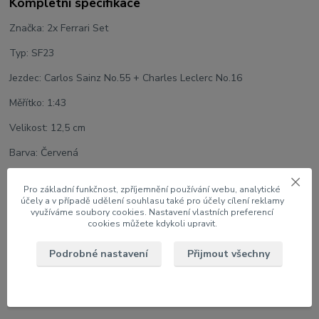
Kompletní specifikace
Značka: 2x Ferrari Set
Typ: SF23
Jezdec: Carlos Sainz No.55 + Charles Leclerc No.16
Měřítko: 1:43
Velikost: 12,5 cm
Barva: Červená
Výrobce modelu: Bburago
Pro základní funkčnost, zpříjemnění používání webu, analytické
účely a v případě udělení souhlasu také pro účely cílení reklamy
využíváme soubory cookies. Nastavení vlastních preferencí
cookies můžete kdykoli upravit.
Zboží zařazeno v kategoriích
Podrobné nastavení
Přijmout všechny
NOVINKY
1:43 Auta
Kompletní katalog modelů