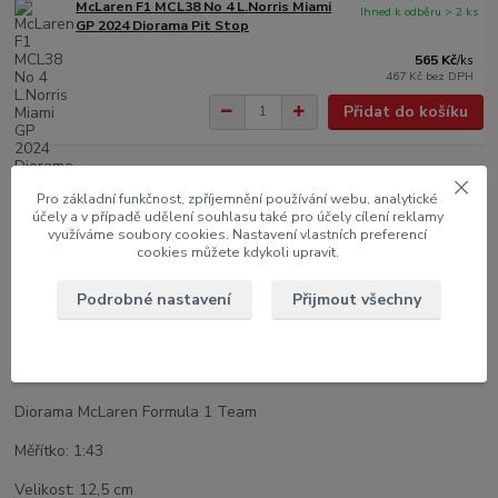
McLaren F1 MCL38 No 4 L.Norris Miami
Ihned k odběru > 2 ks
GP 2024 Diorama Pit Stop
565 Kč
/
ks
467 Kč
bez DPH
Přidat do košíku
Pro základní funkčnost, zpříjemnění používání webu, analytické
Kompletní specifikace
účely a v případě udělení souhlasu také pro účely cílení reklamy
využíváme soubory cookies. Nastavení vlastních preferencí
cookies můžete kdykoli upravit.
Značka: McLaren
Typ: F1 MCL38
Podrobné nastavení
Přijmout všechny
Rok: Miami GP 2024
Jezdec: Oscar Piastri No.81
Diorama McLaren Formula 1 Team
Měřítko: 1:43
Velikost: 12,5 cm