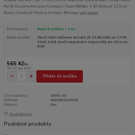
Značka: McLaren Typ: F1 MCL38 Rok: Miami GP 2024 Jezdec: Oscar Piastri
No.81 Diorama McLaren Formula 1 Team Měřítko: 1:43 Velikost: 12,5 cm
Barva: Oranžová Výrobce modelu: Bburago
celý popis
Dostupnost
Ihned k odběru > 2 ks
Doba dodání
Zboží Vám můžeme doručit již 10.08.2026 do 17:00.
Stačí, když zboží objednáte nejpozději do zítra do
8:00
565 Kč
/
ks
467 Kč
bez DPH
Přidat do košíku
Číslo produktu:
38451-81
EAN kód:
6893993018048
Materiál:
Kov
Do oblíbených
Podobné produkty