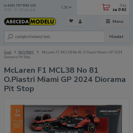
0
ks
(+420) 737 830 131
CZK
za
0 Kč
9:00 - 17:00 (po-pá)
Menu
Hledat
Úvod
NOVINKY
McLaren F1 MCL38 No 81 O.Piastri Miami GP 2024
Diorama Pit Stop
McLaren F1 MCL38 No 81
O.Piastri Miami GP 2024 Diorama
Pit Stop