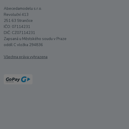
Abecedamodelu s.r.o.
Revoluční 413
251 63 Strančice
IČO: 07114231
DIČ: CZ07114231
Zapsaná u Městského soudu v Praze
oddíl C vložka 294836
Všechna práva vyhrazena