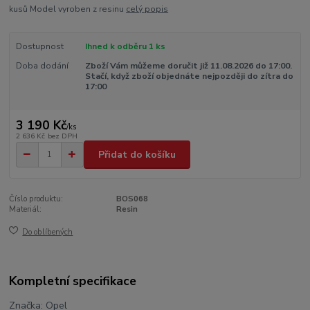
kusů Model vyroben z resinu
celý popis
Dostupnost
Ihned k odběru 1 ks
Doba dodání
Zboží Vám můžeme doručit již 11.08.2026 do 17:00.
Stačí, když zboží objednáte nejpozději do zítra do
17:00
3 190 Kč
/
ks
2 636 Kč
bez DPH
Přidat do košíku
Číslo produktu:
BOS068
Materiál:
Resin
Do oblíbených
Kompletní specifikace
Značka: Opel