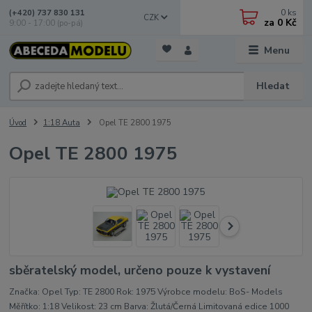
0
ks
(+420) 737 830 131
CZK
za
0 Kč
9:00 - 17:00 (po-pá)
Menu
Hledat
Úvod
1:18 Auta
Opel TE 2800 1975
Opel TE 2800 1975
sběratelský model, určeno pouze k vystavení
Značka: Opel Typ: TE 2800 Rok: 1975 Výrobce modelu: BoS- Models
Měřítko: 1:18 Velikost: 23 cm Barva: Žlutá/Černá Limitovaná edice 1000