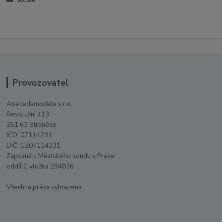
Provozovatel
Abecedamodelu s.r.o.
Revoluční 413
251 63 Strančice
IČO: 07114231
DIČ: CZ07114231
Zapsaná u Městského soudu v Praze
oddíl C vložka 294836
Všechna práva vyhrazena