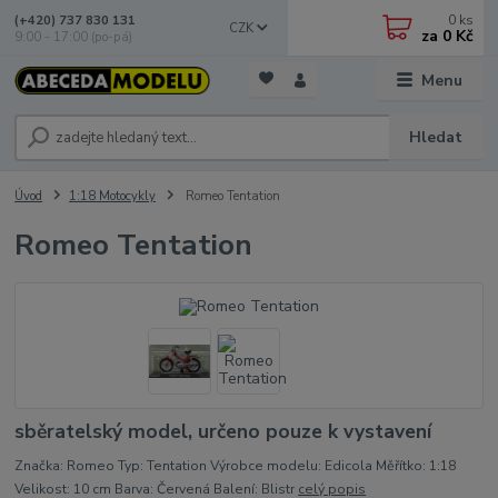
0
ks
(+420) 737 830 131
CZK
za
0 Kč
9:00 - 17:00 (po-pá)
Menu
Hledat
Úvod
1:18 Motocykly
Romeo Tentation
Romeo Tentation
sběratelský model, určeno pouze k vystavení
Značka: Romeo Typ: Tentation Výrobce modelu: Edicola Měřítko: 1:18
Velikost: 10 cm Barva: Červená Balení: Blistr
celý popis