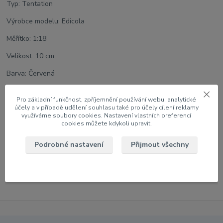
Typ: Tentation
Výrobce modelu: Edicola
Měřítko: 1:18
Velikost: 10 cm
Barva: Červená
Balení: Blistr
Pro základní funkčnost, zpříjemnění používání webu, analytické
účely a v případě udělení souhlasu také pro účely cílení reklamy
využíváme soubory cookies. Nastavení vlastních preferencí
cookies můžete kdykoli upravit.
Zboží zařazeno v kategoriích
Podrobné nastavení
Přijmout všechny
1:18 Motocykly
Kompletní katalog modelů