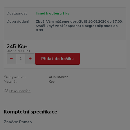
Dostupnost
Ihned k odběru 1 ks
Doba dodání
Zboží Vám můžeme doručit již 10.08.2026 do 17:00.
Stačí, když zboží objednáte nejpozději dnes do
8:00
245 Kč
/
ks
202 Kč
bez DPH
Přidat do košíku
Číslo produktu:
AHMSM027
Materiál:
Kov
Do oblíbených
Kompletní specifikace
Značka: Romeo