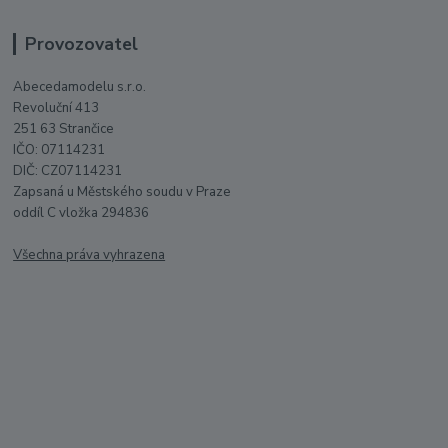
Provozovatel
Abecedamodelu s.r.o.
Revoluční 413
251 63 Strančice
IČO: 07114231
DIČ: CZ07114231
Zapsaná u Městského soudu v Praze
oddíl C vložka 294836
Všechna práva vyhrazena