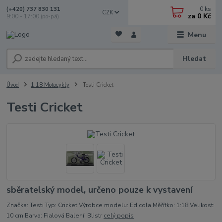
0
ks
(+420) 737 830 131
CZK
za
0 Kč
9:00 - 17:00 (po-pá)
Menu
Hledat
Úvod
1:18 Motocykly
Testi Cricket
Testi Cricket
sběratelský model, určeno pouze k vystavení
Značka: Testi Typ: Cricket Výrobce modelu: Edicola Měřítko: 1:18 Velikost:
10 cm Barva: Fialová Balení: Blistr
celý popis