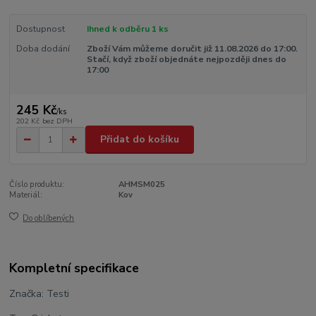
Dostupnost
Ihned k odběru 1 ks
Doba dodání
Zboží Vám můžeme doručit již 11.08.2026 do 17:00.
Stačí, když zboží objednáte nejpozději dnes do
17:00
245 Kč
/
ks
202 Kč
bez DPH
Přidat do košíku
Číslo produktu:
AHMSM025
Materiál:
Kov
Do oblíbených
Kompletní specifikace
Značka: Testi