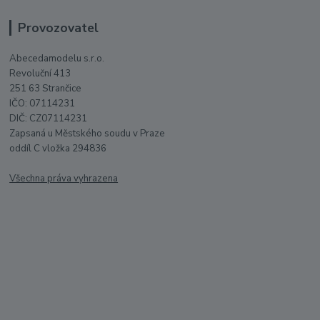
Provozovatel
Abecedamodelu s.r.o.
Revoluční 413
251 63 Strančice
IČO: 07114231
DIČ: CZ07114231
Zapsaná u Městského soudu v Praze
oddíl C vložka 294836
Všechna práva vyhrazena