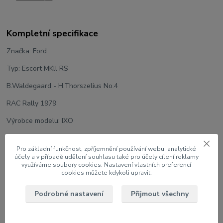
Kompletní specifikace
Značka: Ford
Typ: Escort MKll RS
B.Waldegaard - H.Thorszelius No.4
RAC Rally 1979
Výrobce modelu: IXO
Měřítko: 1:43
Pro základní funkčnost, zpříjemnění používání webu, analytické
Velikost: 9 cm
účely a v případě udělení souhlasu také pro účely cílení reklamy
využíváme soubory cookies. Nastavení vlastních preferencí
Model na podstavci v plastovém boxu
cookies můžete kdykoli upravit.
Podrobné nastavení
Přijmout všechny
Zboží zařazeno v kategoriích