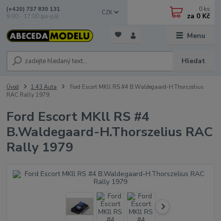
0
ks
(+420) 737 830 131
CZK
za
0 Kč
9:00 - 17:00 (po-pá)
Menu
Hledat
Úvod
1:43 Auta
Ford Escort MKll RS #4 B.Waldegaard-H.Thorszelius
RAC Rally 1979
Ford Escort MKll RS #4
B.Waldegaard-H.Thorszelius RAC
Rally 1979