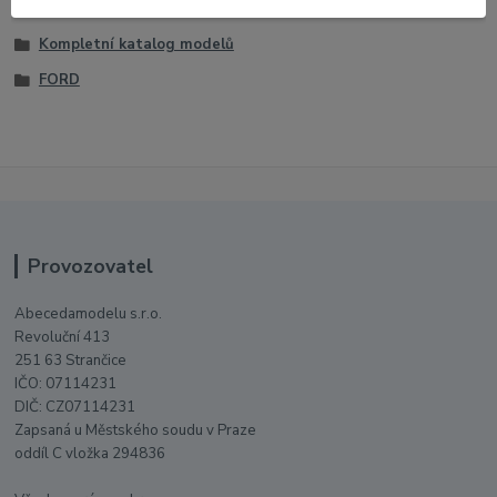
1:43 Auta
Kompletní katalog modelů
FORD
Provozovatel
Abecedamodelu s.r.o.
Revoluční 413
251 63 Strančice
IČO: 07114231
DIČ: CZ07114231
Zapsaná u Městského soudu v Praze
oddíl C vložka 294836