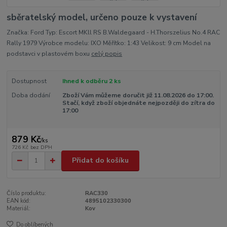
sběratelský model, určeno pouze k vystavení
Značka: Ford Typ: Escort MKll RS B.Waldegaard - H.Thorszelius No.4 RAC
Rally 1979 Výrobce modelu: IXO Měřítko: 1:43 Velikost: 9 cm Model na
podstavci v plastovém boxu
celý popis
Dostupnost
Ihned k odběru 2 ks
Doba dodání
Zboží Vám můžeme doručit již 11.08.2026 do 17:00.
Stačí, když zboží objednáte nejpozději do zítra do
17:00
879 Kč
/
ks
726 Kč
bez DPH
Přidat do košíku
Číslo produktu:
RAC330
EAN kód:
4895102330300
Materiál:
Kov
Do oblíbených