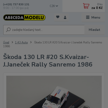
0
ks
(+420) 737 830 131
CZK
za
0 Kč
9:00 - 17:00 (po-pá)
Menu
Hledat
Úvod
1:43 Auta
Škoda 130 LR #20 S.Kvaizar-J.Janeček Rally Sanremo
1986
Škoda 130 LR #20 S.Kvaizar-
J.Janeček Rally Sanremo 1986