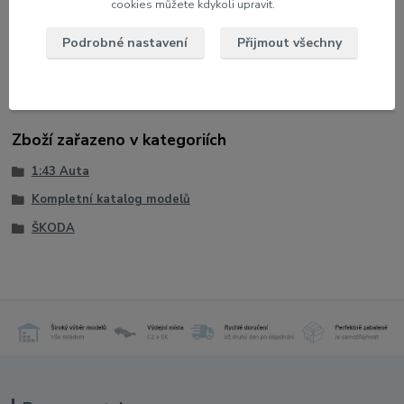
cookies můžete kdykoli upravit.
Měřítko: 1:43
Velikost: 9 cm
Podrobné nastavení
Přijmout všechny
Model na podstavci v plastovém boxu
Zboží zařazeno v kategoriích
1:43 Auta
Kompletní katalog modelů
ŠKODA