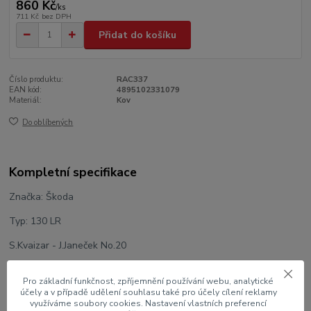
860 Kč
/
ks
711 Kč
bez DPH
Přidat do košíku
Číslo produktu:
RAC337
EAN kód:
4895102331079
Materiál:
Kov
Do oblíbených
Kompletní specifikace
Značka: Škoda
Typ: 130 LR
S.Kvaizar - J.Janeček No.20
Rally Sanremo 1986
Pro základní funkčnost, zpříjemnění používání webu, analytické
účely a v případě udělení souhlasu také pro účely cílení reklamy
Výrobce modelu: IXO
využíváme soubory cookies. Nastavení vlastních preferencí