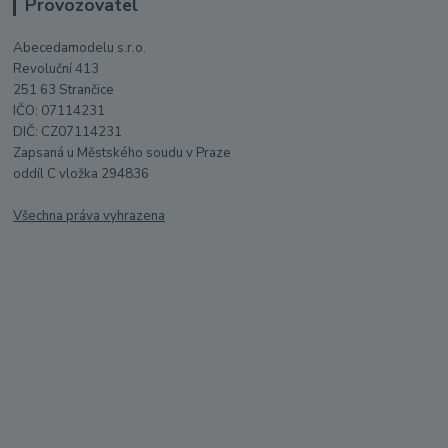
Provozovatel
Abecedamodelu s.r.o.
Revoluční 413
251 63 Strančice
IČO: 07114231
DIČ: CZ07114231
Zapsaná u Městského soudu v Praze
oddíl C vložka 294836
Všechna práva vyhrazena