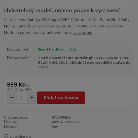
sběratelský model, určeno pouze k vystavení
Značka: Hyundai Typ: i20 Coupe WRC D.Sordo - C.Del Barrio No.6 Rally
Monte Carlo 2021 Výrobce modelu: IXO Měřítko: 1:43 Velikost: 9 cm
Model na podstavci v plastovém boxu
celý popis
Dostupnost
Ihned k odběru > 2 ks
Doba dodání
Zboží Vám můžeme doručit již 12.08.2026 do 17:00.
Stačí, když zboží objednáte nejpozději do zítra do
17:00
859 Kč
/
ks
710 Kč
bez DPH
Přidat do košíku
Číslo produktu:
RAM784LQ
EAN kód:
4895102331871
Materiál:
Kov
Do oblíbených