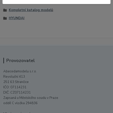
1:43 Auta
Kompletní katalog modelů
HYUNDAI
Provozovatel
Abecedamodelu s.r.o.
Revoluční 413
251 63 Strančice
IČO: 07114231
DIČ: CZ07114231
Zapsaná u Městského soudu v Praze
oddíl C vložka 294836