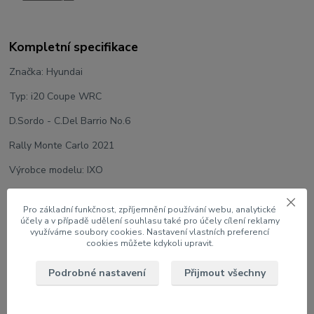
Kompletní specifikace
Značka: Hyundai
Typ: i20 Coupe WRC
D.Sordo - C.Del Barrio No.6
Rally Monte Carlo 2021
Výrobce modelu: IXO
Měřítko: 1:43
Pro základní funkčnost, zpříjemnění používání webu, analytické
Velikost: 9 cm
účely a v případě udělení souhlasu také pro účely cílení reklamy
využíváme soubory cookies. Nastavení vlastních preferencí
Model na podstavci v plastovém boxu
cookies můžete kdykoli upravit.
Podrobné nastavení
Přijmout všechny
Zboží zařazeno v kategoriích