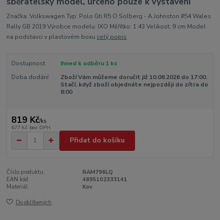
sběratelský model, určeno pouze k vystavení
Značka: Volkswagen Typ: Polo Gti R5 O.Solberg - A.Johnston #54 Wales
Rally GB 2019 Výrobce modelu: IXO Měřítko: 1:43 Velikost: 9 cm Model
na podstavci v plastovém boxu
celý popis
Dostupnost
Ihned k odběru 1 ks
Doba dodání
Zboží Vám můžeme doručit již 10.08.2026 do 17:00.
Stačí, když zboží objednáte nejpozději do zítra do
8:00
819 Kč
/
ks
677 Kč
bez DPH
Přidat do košíku
Číslo produktu:
RAM796LQ
EAN kód:
4895102333141
Materiál:
Kov
Do oblíbených