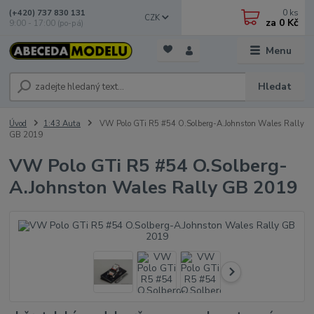
0
ks
(+420) 737 830 131
CZK
za
0 Kč
9:00 - 17:00 (po-pá)
Menu
Hledat
Úvod
1:43 Auta
VW Polo GTi R5 #54 O.Solberg-A.Johnston Wales Rally
GB 2019
VW Polo GTi R5 #54 O.Solberg-
A.Johnston Wales Rally GB 2019