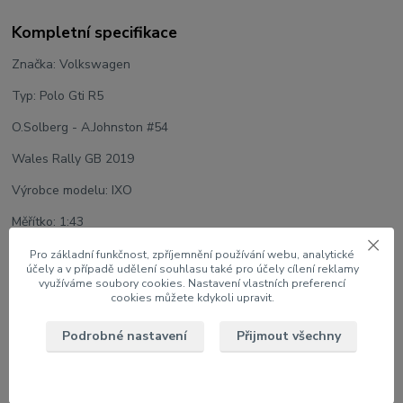
Kompletní specifikace
Značka: Volkswagen
Typ: Polo Gti R5
O.Solberg - A.Johnston #54
Wales Rally GB 2019
Výrobce modelu: IXO
Měřítko: 1:43
Velikost: 9 cm
Pro základní funkčnost, zpříjemnění používání webu, analytické
účely a v případě udělení souhlasu také pro účely cílení reklamy
Model na podstavci v plastovém boxu
využíváme soubory cookies. Nastavení vlastních preferencí
cookies můžete kdykoli upravit.
Podrobné nastavení
Přijmout všechny
Zboží zařazeno v kategoriích
1:43 Auta