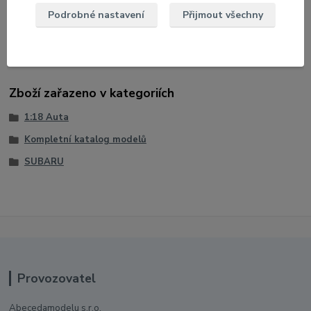
Podrobné nastavení
Přijmout všechny
Velikost: 22 cm
Model na podstavci v papírové krabici s oknem
Zboží zařazeno v kategoriích
1:18 Auta
Kompletní katalog modelů
SUBARU
Provozovatel
Abecedamodelu s.r.o.