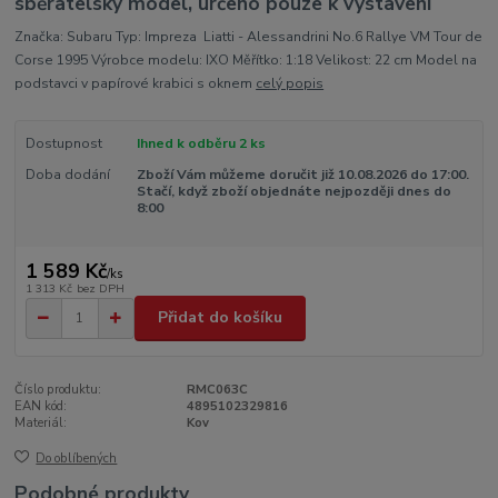
sběratelský model, určeno pouze k vystavení
Značka: Subaru Typ: Impreza Liatti - Alessandrini No.6 Rallye VM Tour de
Corse 1995 Výrobce modelu: IXO Měřítko: 1:18 Velikost: 22 cm Model na
podstavci v papírové krabici s oknem
celý popis
Dostupnost
Ihned k odběru 2 ks
Doba dodání
Zboží Vám můžeme doručit již 10.08.2026 do 17:00.
Stačí, když zboží objednáte nejpozději dnes do
8:00
1 589 Kč
/
ks
1 313 Kč
bez DPH
Přidat do košíku
Číslo produktu:
RMC063C
EAN kód:
4895102329816
Materiál:
Kov
Do oblíbených
Podobné produkty