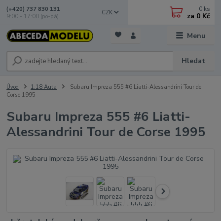
0
ks
(+420) 737 830 131
CZK
za
0 Kč
9:00 - 17:00 (po-pá)
Menu
Hledat
Úvod
1:18 Auta
Subaru Impreza 555 #6 Liatti-Alessandrini Tour de
Corse 1995
Subaru Impreza 555 #6 Liatti-
Alessandrini Tour de Corse 1995