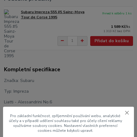
Subaru Impreza 555 #5 Sainz-Moya
Ihned k odběru 1 ks
Tour de Corse 1995
1 589 Kč
/
ks
1 313 Kč
bez DPH
Přidat do košíku
Kompletní specifikace
Značka: Subaru
Typ: Impreza
Liatti - Alessandrini No.6
Rallye VM Tour de Corse 1995
Pro základní funkčnost, zpříjemnění používání webu, analytické
účely a v případě udělení souhlasu také pro účely cílení reklamy
Výrobce modelu: IXO
využíváme soubory cookies. Nastavení vlastních preferencí
cookies můžete kdykoli upravit.
Měřítko: 1:18