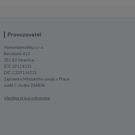
Provozovatel
Abecedamodelu s.r.o.
Revoluční 413
251 63 Strančice
IČO: 07114231
DIČ: CZ07114231
Zapsaná u Městského soudu v Praze
oddíl C vložka 294836
Všechna práva vyhrazena