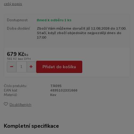
celý popis
Dostupnost
Ihned k odběru 1 ks
Doba dodání
Zboží Vám můžeme doručit již 12.08.2026 do 17:00.
Stačí, když zboží objednáte nejpozději dnes do
17:00
679 Kč
/
ks
561 Kč
bez DPH
Přidat do košíku
Číslo produktu:
TR095
EAN kód:
4895102331666
Materiál:
Kov
Do oblíbených
Kompletní specifikace