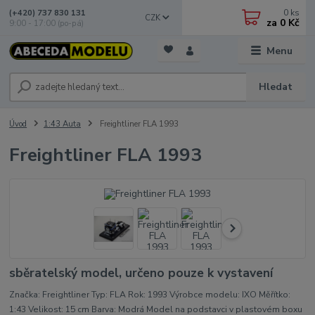
0
ks
(+420) 737 830 131
CZK
za
0 Kč
9:00 - 17:00 (po-pá)
Menu
Hledat
Úvod
1:43 Auta
Freightliner FLA 1993
Freightliner FLA 1993
sběratelský model, určeno pouze k vystavení
Značka: Freightliner Typ: FLA Rok: 1993 Výrobce modelu: IXO Měřítko:
1:43 Velikost: 15 cm Barva: Modrá Model na podstavci v plastovém boxu