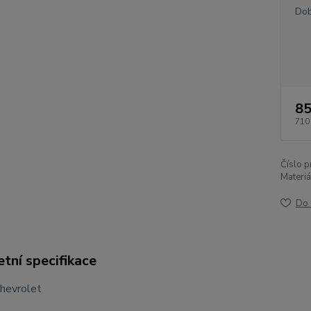
Dob
85
710
Číslo p
Materiá
Do 
tní specifikace
Chevrolet