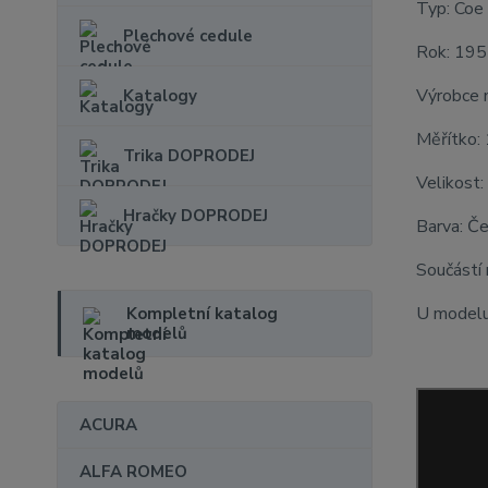
Typ: Coe
Plechové cedule
Rok: 19
Výrobce 
Katalogy
Měřítko:
Trika DOPRODEJ
Velikost:
Hračky DOPRODEJ
Barva: Č
Součástí
U modelu 
Kompletní katalog
modelů
ACURA
ALFA ROMEO