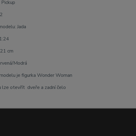
 Pickup
52
modelu: Jada
 1:24
 21 cm
ervená/Modrá
 modelu je figurka Wonder Woman
lze otevřít dveře a zadní čelo