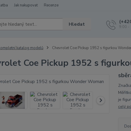
latba
Jak nakupovat
Recenze
(+42
Hledat
9:00 -
ompletní katalog modelů
Chevrolet Coe Pickup 1952 s figurkou Wond
rolet Coe Pickup 1952 s figu
sběr
Značka
Měřítk
je fig
celý p
Dos