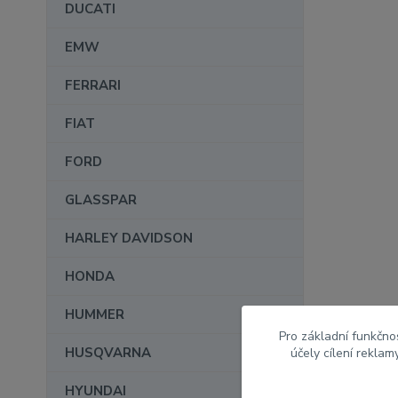
DUCATI
EMW
FERRARI
FIAT
FORD
GLASSPAR
HARLEY DAVIDSON
HONDA
HUMMER
Pro základní funkčnos
HUSQVARNA
účely cílení rekla
HYUNDAI