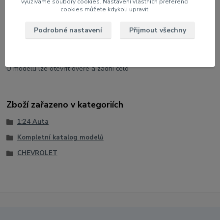
využíváme soubory cookies. Nastavení vlastních preferencí
cookies můžete kdykoli upravit.
Měřítko: 1:24
Podrobné nastavení
Přijmout všechny
Velikost: 19 cm
Barva: Červená
U modelu lze otevřít dveře a zadní čelo
Zboží zařazeno v kategoriích
1:24 Auta
Kompletní katalog modelů
CHEVROLET