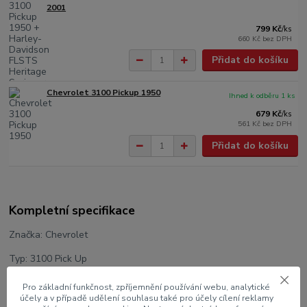
2001
799 Kč
/
ks
660 Kč
bez DPH
Přidat do košíku
Chevrolet 3100 Pickup 1950
Ihned k odběru 1 ks
679 Kč
/
ks
561 Kč
bez DPH
Přidat do košíku
Kompletní specifikace
Značka: Chevrolet
Typ: 3100 Pick Up
Rok: 1950
Pro základní funkčnost, zpříjemnění používání webu, analytické
účely a v případě udělení souhlasu také pro účely cílení reklamy
Výrobce modelu: Maisto