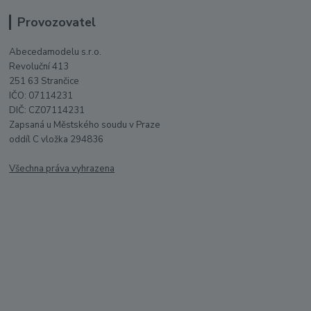
Provozovatel
Abecedamodelu s.r.o.
Revoluční 413
251 63 Strančice
IČO: 07114231
DIČ: CZ07114231
Zapsaná u Městského soudu v Praze
oddíl C vložka 294836
Všechna práva vyhrazena