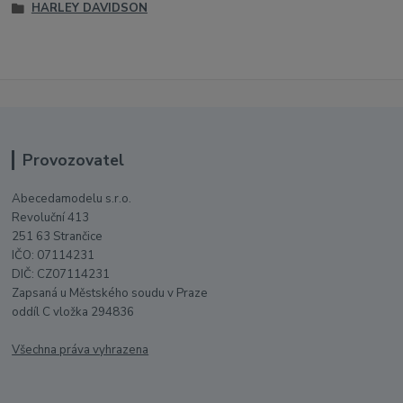
HARLEY DAVIDSON
Provozovatel
Abecedamodelu s.r.o.
Revoluční 413
251 63 Strančice
IČO: 07114231
DIČ: CZ07114231
Zapsaná u Městského soudu v Praze
oddíl C vložka 294836
Všechna práva vyhrazena