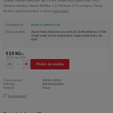
Značka: Harley-Davidson Typ: FLHRC Road King Classic Rok: 2013
Výrobce modelu: Maisto Měřítko: 1:12 Velikost: 17,5 cm Barva: Černá
Model v papírové krabici s oknem
celý popis
Dostupnost
Ihned k odběru 1 ks
Doba dodání
Zboží Vám můžeme doručit již 10.08.2026 do 17:00.
Stačí, když zboží objednáte nejpozději dnes do
8:00
519 Kč
/
ks
429 Kč
bez DPH
Přidat do košíku
Číslo produktu:
32320-32322
EAN kód:
090159323204
Materiál:
Plast
Do oblíbených