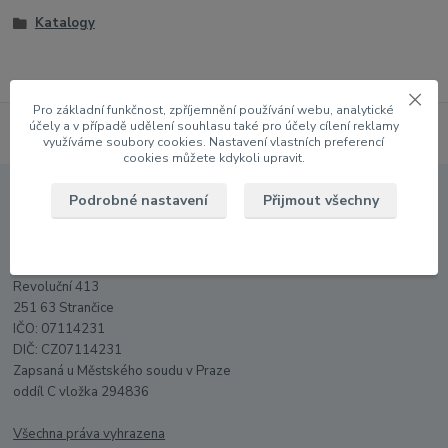
Katalogy
Pro základní funkčnost, zpříjemnění používání webu, analytické
účely a v případě udělení souhlasu také pro účely cílení reklamy
využíváme soubory cookies. Nastavení vlastních preferencí
cookies můžete kdykoli upravit.
Podrobné nastavení
Přijmout všechny
Provozovatel
Abecedamodelu s.r.o.
Revoluční 413
251 63 Strančice
IČO: 07114231
DIČ: CZ07114231
Zapsaná u Městského soudu v Praze
oddíl C vložka 294836
Všechna práva vyhrazena