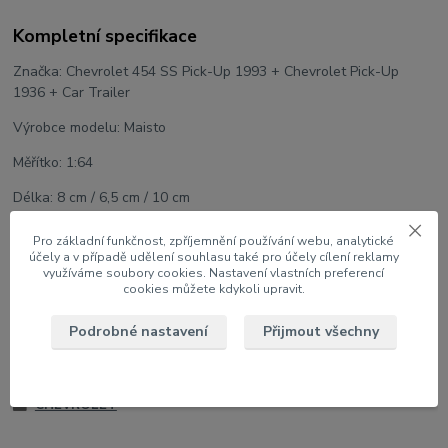
Kompletní specifikace
Značka: Chevrolet 454 SS Pick-Up 1993 + Chevrolet Pick-Up
1936 + Car Trailer
Výrobce modelu: Maisto
Měřítko: 1:64
Délka: 8 cm / 6,5 cm / 10 cm
Team Haulers
Pro základní funkčnost, zpříjemnění používání webu, analytické
účely a v případě udělení souhlasu také pro účely cílení reklamy
využíváme soubory cookies. Nastavení vlastních preferencí
cookies můžete kdykoli upravit.
Zboží zařazeno v kategoriích
Podrobné nastavení
Přijmout všechny
NOVINKY
1:64 Auta
CHEVROLET