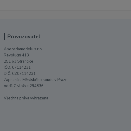
Provozovatel
Abecedamodelu s.r.o.
Revoluční 413
251 63 Strančice
IČO: 07114231
DIČ: CZ07114231
Zapsaná u Městského soudu v Praze
oddíl C vložka 294836
Všechna práva vyhrazena