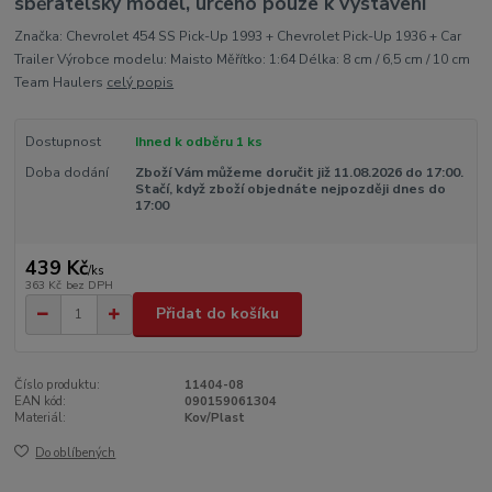
sběratelský model, určeno pouze k vystavení
Značka: Chevrolet 454 SS Pick-Up 1993 + Chevrolet Pick-Up 1936 + Car
Trailer Výrobce modelu: Maisto Měřítko: 1:64 Délka: 8 cm / 6,5 cm / 10 cm
Team Haulers
celý popis
Dostupnost
Ihned k odběru 1 ks
Doba dodání
Zboží Vám můžeme doručit již 11.08.2026 do 17:00.
Stačí, když zboží objednáte nejpozději dnes do
17:00
439 Kč
/
ks
363 Kč
bez DPH
Přidat do košíku
Číslo produktu:
11404-08
EAN kód:
090159061304
Materiál:
Kov/Plast
Do oblíbených