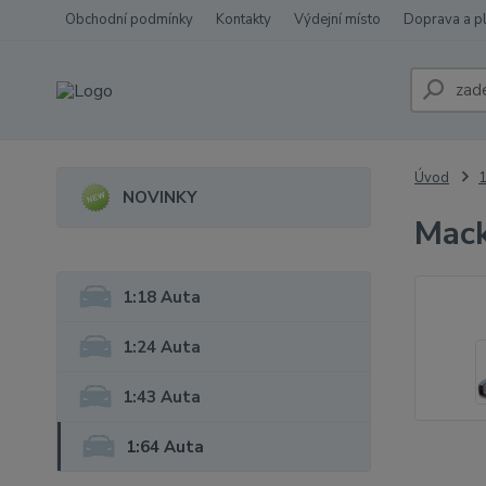
Obchodní podmínky
Kontakty
Výdejní místo
Doprava a p
Úvod
1
NOVINKY
Mack
1:18 Auta
1:24 Auta
1:43 Auta
1:64 Auta