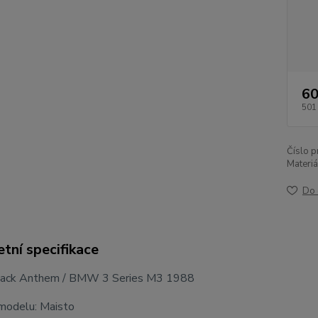
60
501
Číslo p
Materiá
Do 
tní specifikace
Mack Anthem / BMW 3 Series M3 1988
modelu: Maisto