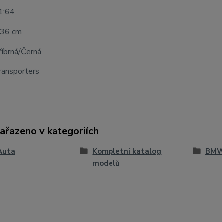
 1:64
 36 cm
říbrná/Černá
ransporters
zařazeno v kategoriích
Auta
Kompletní katalog
BM
modelů