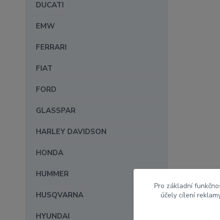
DUCATI
EMW
FERRARI
FIAT
FORD
GLASSPAR
HARLEY DAVIDSON
HONDA
HUMMER
Pro základní funkčnos
HUSQVARNA
účely cílení rekla
HYUNDAI