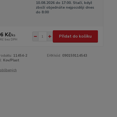
10.08.2026 do 17:00. Stačí, když
zboží objednáte nejpozději dnes
do 8:00
6 Kč
/
ks
Přidat do košíku
 Kč
bez DPH
roduktu:
11454-2
EAN kód:
090159114543
l:
Kov/Plast
oblíbených