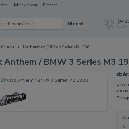
latba
Jak nakupovat
Recenze
(+42
Hledat
9:00 -
:64 Auta
Mack Anthem / BMW 3 Series M3 1988
 Anthem / BMW 3 Series M3 1
sběr
Značka
Maisto
Transp
Dos
Dob