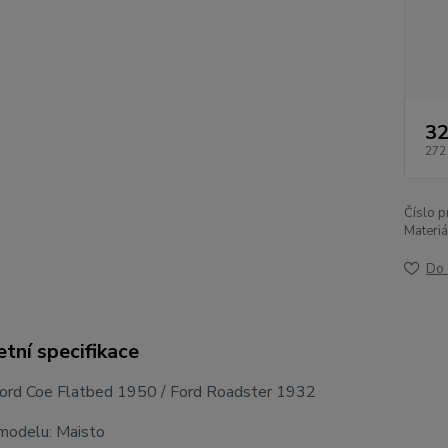
32
272
Číslo p
Materiá
Do 
tní specifikace
Ford Coe Flatbed 1950 / Ford Roadster 1932
modelu: Maisto