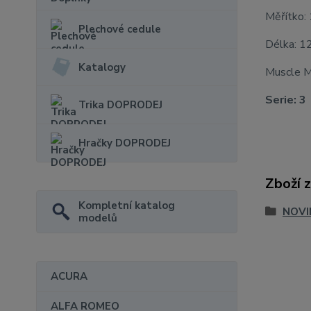
Měřítko:
Plechové cedule
Délka: 1
Katalogy
Muscle M
Serie: 3
Trika DOPRODEJ
Hračky DOPRODEJ
Zboží 
Kompletní katalog
NOVI
modelů
ACURA
ALFA ROMEO