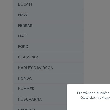
DUCATI
EMW
FERRARI
FIAT
FORD
GLASSPAR
HARLEY DAVIDSON
HONDA
HUMMER
Pro základní funkčnos
účely cílení rekla
HUSQVARNA