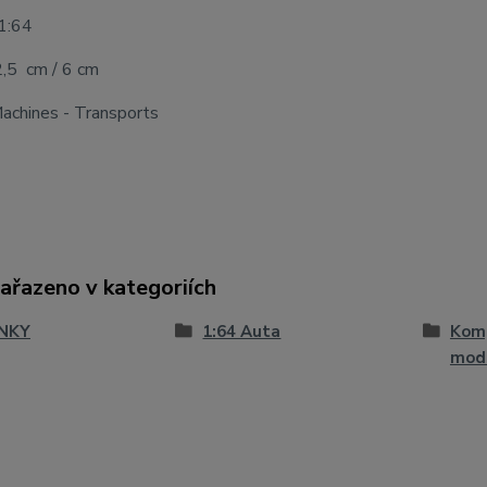
 1:64
2,5 cm / 6 cm
achines - Transports
zařazeno v kategoriích
NKY
1:64 Auta
Komp
mod