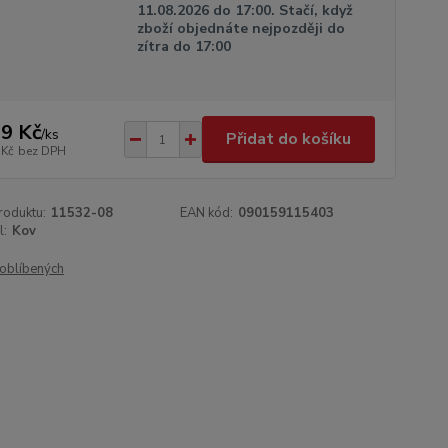
11.08.2026 do 17:00. Stačí, když
zboží objednáte nejpozději do
zítra do 17:00
9 Kč
/
ks
Přidat do košíku
 Kč
bez DPH
roduktu:
11532-08
EAN kód:
090159115403
l:
Kov
oblíbených