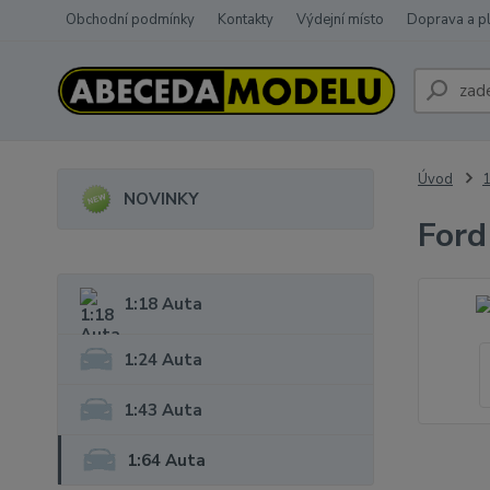
Obchodní podmínky
Kontakty
Výdejní místo
Doprava a p
Úvod
1
NOVINKY
Ford
1:18 Auta
1:24 Auta
1:43 Auta
1:64 Auta