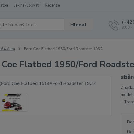
latba
Jak nakupovat
Recenze
(+42
Hledat
9:00 -
:64 Auta
Ford Coe Flatbed 1950/Ford Roadster 1932
 Coe Flatbed 1950/Ford Roadst
sběr
Značka
modelu
- Tran
Dos
Dob