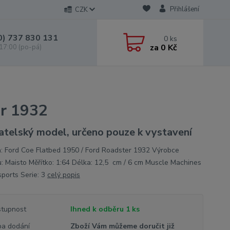
Přihlášení
CZK
0) 737 830 131
0
ks
za
0 Kč
 17:00 (po-pá)
er 1932
atelský model, určeno pouze k vystavení
: Ford Coe Flatbed 1950 / Ford Roadster 1932 Výrobce
: Maisto Měřítko: 1:64 Délka: 12,5 cm / 6 cm Muscle Machines
sports Serie: 3
celý popis
tupnost
Ihned k odběru 1 ks
a dodání
Zboží Vám můžeme doručit již