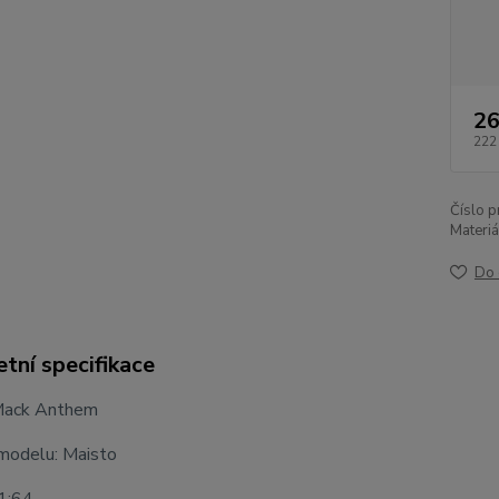
26
222
Číslo p
Materiá
Do 
tní specifikace
Mack Anthem
modelu: Maisto