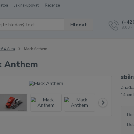
latba
Jak nakupovat
Recenze
(+42
Hledat
9:00 -
:64 Auta
Mack Anthem
k Anthem
sběr
Značka
14 cm 
Dos
Dob