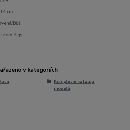
 1:64
 14 cm
rvená/Bílá
ustom Rigs
zařazeno v kategoriích
Auta
Kompletní katalog
modelů