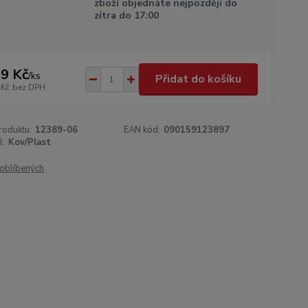
zboží objednáte nejpozději do
zítra do 17:00
9 Kč
/
ks
Přidat do košíku
 Kč
bez DPH
roduktu:
12389-06
EAN kód:
090159123897
l:
Kov/Plast
oblíbených