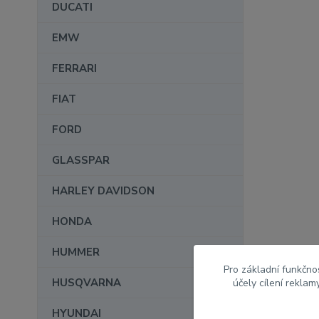
DUCATI
EMW
FERRARI
FIAT
FORD
GLASSPAR
HARLEY DAVIDSON
HONDA
HUMMER
Pro základní funkčnos
HUSQVARNA
účely cílení rekla
HYUNDAI