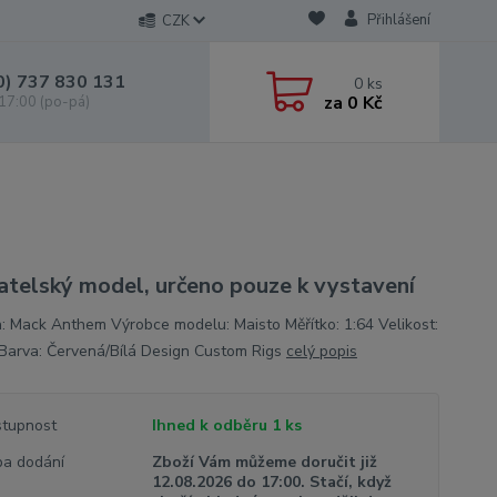
Přihlášení
CZK
0) 737 830 131
0
ks
za
0 Kč
 17:00 (po-pá)
atelský model, určeno pouze k vystavení
: Mack Anthem Výrobce modelu: Maisto Měřítko: 1:64 Velikost:
Barva: Červená/Bílá Design Custom Rigs
celý popis
tupnost
Ihned k odběru 1 ks
a dodání
Zboží Vám můžeme doručit již
12.08.2026 do 17:00. Stačí, když