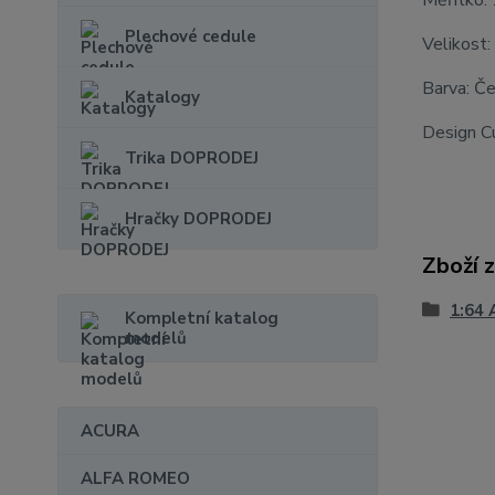
Měřítko:
Plechové cedule
Velikost:
Barva: Če
Katalogy
Design C
Trika DOPRODEJ
Hračky DOPRODEJ
Zboží 
1:64 
Kompletní katalog
modelů
ACURA
ALFA ROMEO