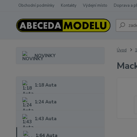
Obchodní podmínky
Kontakty
Výdejní místo
Doprava a p
Úvod
1
NOVINKY
Mac
1:18 Auta
1:24 Auta
1:43 Auta
1:64 Auta