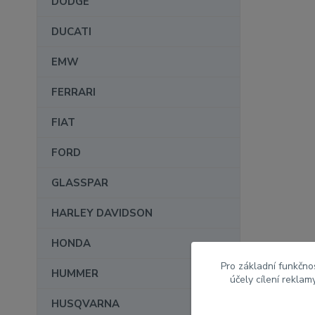
DODGE
DUCATI
EMW
FERRARI
FIAT
FORD
GLASSPAR
HARLEY DAVIDSON
HONDA
Pro základní funkčnos
HUMMER
účely cílení rekla
HUSQVARNA