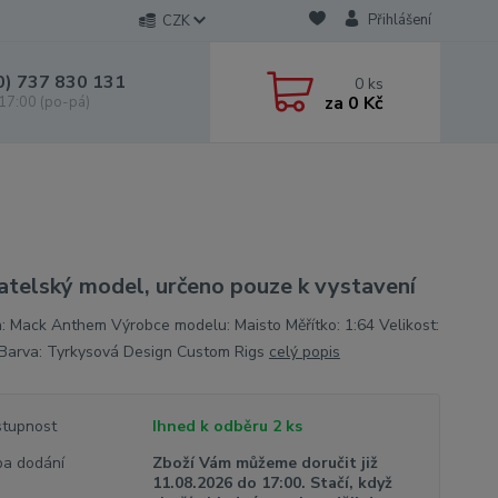
Přihlášení
CZK
0) 737 830 131
0
ks
za
0 Kč
 17:00 (po-pá)
atelský model, určeno pouze k vystavení
: Mack Anthem Výrobce modelu: Maisto Měřítko: 1:64 Velikost:
Barva: Tyrkysová Design Custom Rigs
celý popis
tupnost
Ihned k odběru 2 ks
a dodání
Zboží Vám můžeme doručit již
11.08.2026 do 17:00. Stačí, když