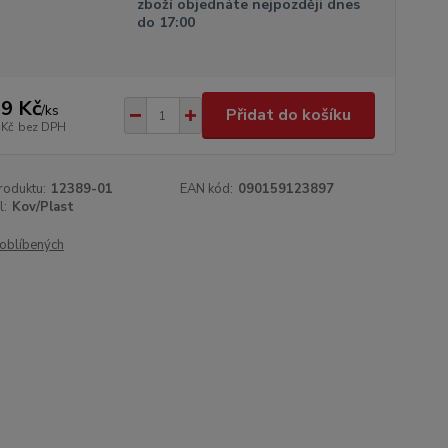
zboží objednáte nejpozději dnes
do 17:00
9 Kč
/
ks
Přidat do košíku
 Kč
bez DPH
roduktu:
12389-01
EAN kód:
090159123897
l:
Kov/Plast
oblíbených