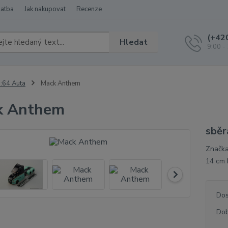
latba
Jak nakupovat
Recenze
(+42
Hledat
9:00 -
:64 Auta
Mack Anthem
k Anthem
sběr
Značka
14 cm 
Dos
Dob