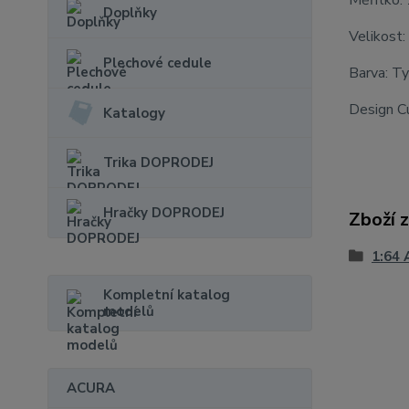
Měřítko:
Doplňky
Velikost:
Plechové cedule
Barva: T
Design C
Katalogy
Trika DOPRODEJ
Hračky DOPRODEJ
Zboží 
1:64 
Kompletní katalog
modelů
ACURA