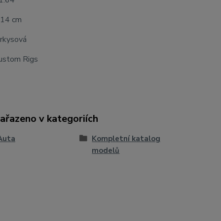
 1:64
 14 cm
yrkysová
ustom Rigs
zařazeno v kategoriích
Auta
Kompletní katalog
modelů