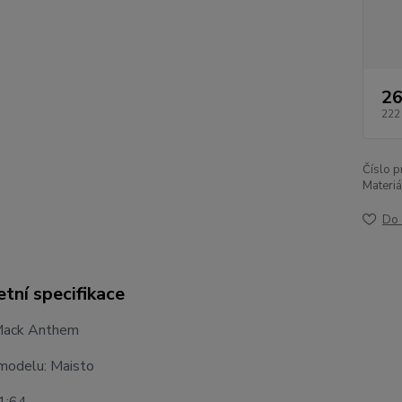
26
222
Číslo p
Materiá
Do 
tní specifikace
Mack Anthem
modelu: Maisto