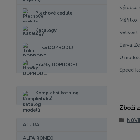
Výrobce 
Plechové cedule
Měřítko:
Katalogy
Velikost:
Barva: Z
Trika DOPRODEJ
U modelu
Hračky DOPRODEJ
Speed Ic
Kompletní katalog
modelů
Zboží 
NOVI
ACURA
ALFA ROMEO