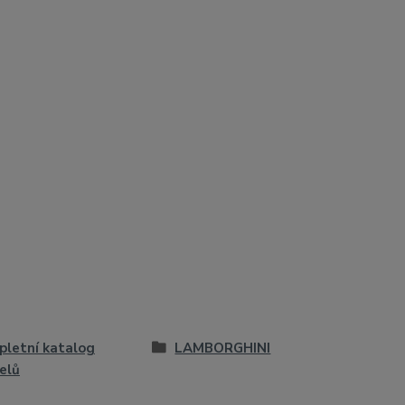
letní katalog
LAMBORGHINI
elů