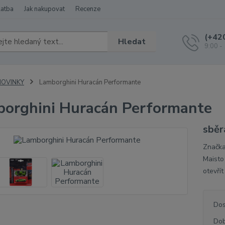
latba
Jak nakupovat
Recenze
(+42
Hledat
9:00 -
NOVINKY
Lamborghini Huracán Performante
orghini Huracán Performante
sběr
Značka
Maisto
otevří
Dos
Dob