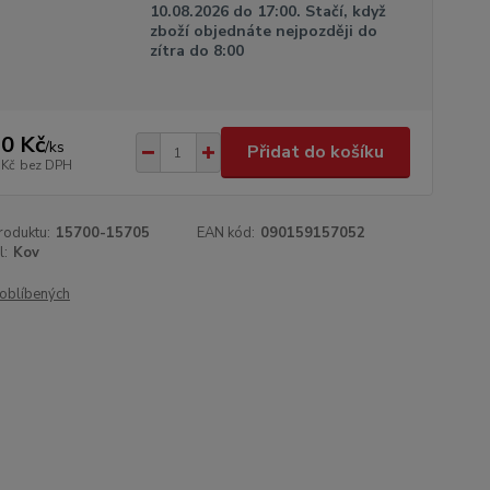
10.08.2026 do 17:00. Stačí, když
zboží objednáte nejpozději do
zítra do 8:00
0 Kč
/
ks
Přidat do košíku
 Kč
bez DPH
roduktu:
15700-15705
EAN kód:
090159157052
l:
Kov
oblíbených