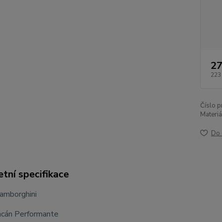
27
223
Číslo p
Materiá
Do 
tní specifikace
Lamborghini
acán Performante