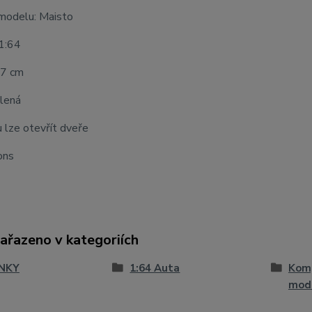
modelu: Maisto
 1:64
 7 cm
elená
 lze otevřít dveře
ons
zařazeno v kategoriích
NKY
1:64 Auta
Komp
mod