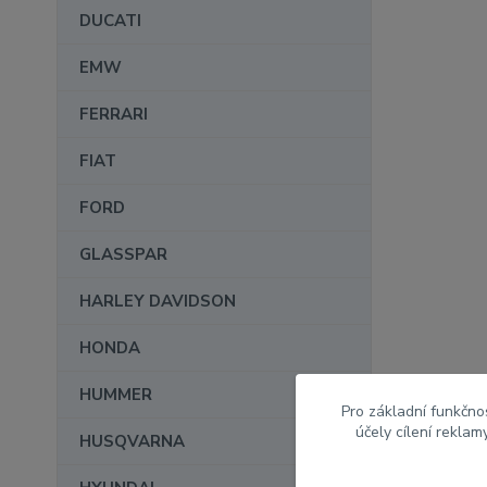
DUCATI
EMW
FERRARI
FIAT
FORD
GLASSPAR
HARLEY DAVIDSON
HONDA
HUMMER
Pro základní funkčnos
účely cílení rekla
HUSQVARNA