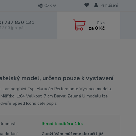
Přihlášení
CZK
0) 737 830 131
0
ks
za
0 Kč
 17:00 (po-pá)
atelský model, určeno pouze k vystavení
: Lamborghini Typ: Huracán Performante Výrobce modelu:
 Měřítko: 1:64 Velikost: 7 cm Barva: Zelená U modelu lze
t dveře Speed Icons
celý popis
tupnost
Ihned k odběru 1 ks
a dodání
Zboží Vám můžeme doručit již