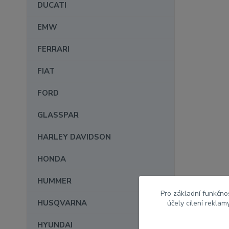
DUCATI
EMW
FERRARI
FIAT
FORD
GLASSPAR
HARLEY DAVIDSON
HONDA
HUMMER
Pro základní funkčnos
HUSQVARNA
účely cílení rekla
HYUNDAI