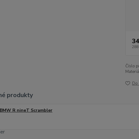
34
288
Číslo p
Materiá
Do 
é produkty
BMW R nineT Scrambler