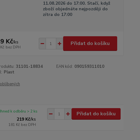
11.08.2026 do 17:00. Stačí, když
zboží objednáte nejpozději do
zítra do 17:00
9 Kč
/
ks
Přidat do košíku
 Kč
bez DPH
roduktu:
31101-18834
EAN kód:
090159311010
l:
Plast
oblíbených
Ihned k odběru > 2 ks
Přidat do košíku
219 Kč
/
ks
181 Kč
bez DPH