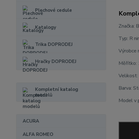
Plechové cedule
Komple
Značka:
Katalogy
Typ: R n
Trika DOPRODEJ
Výrobce 
Hračky DOPRODEJ
Měřítko:
Velikost:
Barva: St
Kompletní katalog
modelů
Model v p
ACURA
ALFA ROMEO