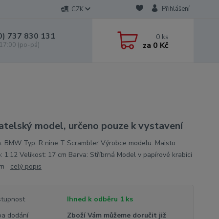
Přihlášení
CZK
0) 737 830 131
0
ks
za
0 Kč
 17:00 (po-pá)
atelský model, určeno pouze k vystavení
: BMW Typ: R nine T Scrambler Výrobce modelu: Maisto
: 1:12 Velikost: 17 cm Barva: Stříbrná Model v papírové krabici
nem
celý popis
tupnost
Ihned k odběru 1 ks
a dodání
Zboží Vám můžeme doručit již