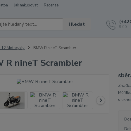
latba
Jak nakupovat
Recenze
(+42
Hledat
9:00 -
:12 Motocykly
BMW R nineT Scrambler
 R nineT Scrambler
sběr
Značka
Měřítko
s ok
Dos
Dob