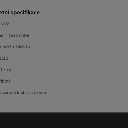
tní specifikace
 BMW
ine T Scrambler
modelu: Maisto
 1:12
 17 cm
říbrná
apírové krabici s oknem