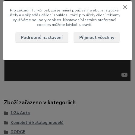
Pro základní funkčnost, zpříjemnění používání webu, analytické
účely a v případě udělení souhlasu také pro účely cílení reklamy
využíváme soubory cookies. Nastavení vlastních preferencí
cookies můžete kdykoli upravit.
Podrobné nastavení
Přijmout všechny
Zboží zařazeno v kategoriích
1:24 Auta
Kompletní katalog modelů
DODGE