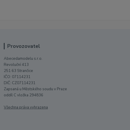
Provozovatel
Abecedamodelu s.r.o.
Revoluční 413
251 63 Strančice
IČO: 07114231
DIČ: CZ07114231
Zapsaná u Městského soudu v Praze
oddíl C vložka 294836
Všechna práva vyhrazena