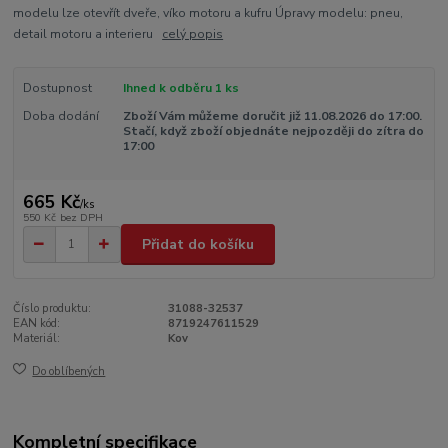
modelu lze otevřít dveře, víko motoru a kufru Úpravy modelu: pneu,
detail motoru a interieru
celý popis
Dostupnost
Ihned k odběru 1 ks
Doba dodání
Zboží Vám můžeme doručit již 11.08.2026 do 17:00.
Stačí, když zboží objednáte nejpozději do zítra do
17:00
665 Kč
/
ks
550 Kč
bez DPH
Přidat do košíku
Číslo produktu:
31088-32537
EAN kód:
8719247611529
Materiál:
Kov
Do oblíbených
Kompletní specifikace