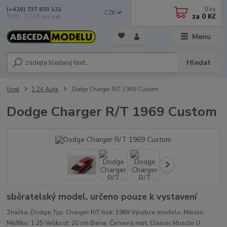
0
ks
(+420) 737 830 131
CZK
za
0 Kč
9:00 - 17:00 (po-pá)
Menu
Hledat
Úvod
1:24 Auta
Dodge Charger R/T 1969 Custom
Dodge Charger R/T 1969 Custom
sběratelský model, určeno pouze k vystavení
Značka: Dodge Typ: Charger R/T Rok: 1969 Výrobce modelu: Maisto
Měřítko: 1:25 Velikost: 20 cm Barva: Červená met. Classic Muscle U