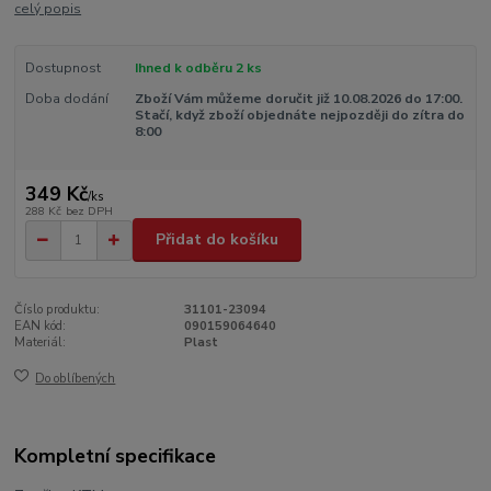
celý popis
Dostupnost
Ihned k odběru 2 ks
Doba dodání
Zboží Vám můžeme doručit již 10.08.2026 do 17:00.
Stačí, když zboží objednáte nejpozději do zítra do
8:00
349 Kč
/
ks
288 Kč
bez DPH
Přidat do košíku
Číslo produktu:
31101-23094
EAN kód:
090159064640
Materiál:
Plast
Do oblíbených
Kompletní specifikace