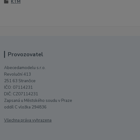
KTM
Provozovatel
Abecedamodelu s.r.o.
Revoluční 413
251 63 Strančice
IČO: 07114231
DIČ: CZ07114231
Zapsaná u Městského soudu v Praze
oddíl C vložka 294836
Všechna práva vyhrazena