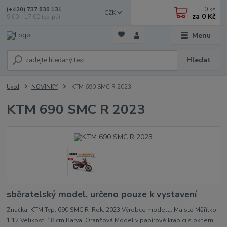
0
ks
(+420) 737 830 131
CZK
za
0 Kč
9:00 - 17:00 (po-pá)
Menu
Hledat
Úvod
NOVINKY
KTM 690 SMC R 2023
KTM 690 SMC R 2023
sběratelský model, určeno pouze k vystavení
Značka: KTM Typ: 690 SMC R Rok: 2023 Výrobce modelu: Maisto Měřítko:
1:12 Velikost: 18 cm Barva: Oranžová Model v papírové krabici s oknem