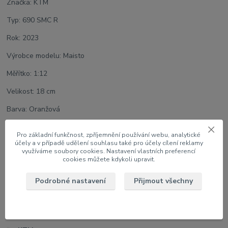
Značka: KTM
Typ: 690 SMC R
Rok: 2023
Výrobce modelu: Maisto
Měřítko: 1:12
Velikost: 18 cm
Barva: Oranžová
Model v papírové krabici s oknem
Pro základní funkčnost, zpříjemnění používání webu, analytické
účely a v případě udělení souhlasu také pro účely cílení reklamy
využíváme soubory cookies. Nastavení vlastních preferencí
cookies můžete kdykoli upravit.
Zboží zařazeno v kategoriích
Podrobné nastavení
Přijmout všechny
NOVINKY
1:12 Motocykly
Kompletní katalog modelů