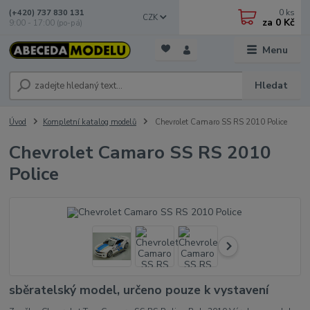
0
ks
(+420) 737 830 131
CZK
za
0 Kč
9:00 - 17:00 (po-pá)
Menu
Hledat
Úvod
Kompletní katalog modelů
Chevrolet Camaro SS RS 2010 Police
Chevrolet Camaro SS RS 2010
Police
sběratelský model, určeno pouze k vystavení