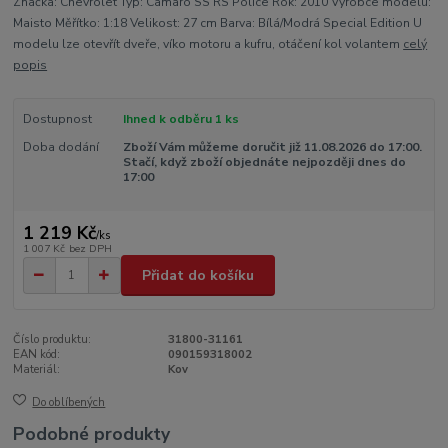
Značka: Chevrolet Typ: Camaro SS RS Police Rok: 2010 Výrobce modelu:
Maisto Měřítko: 1:18 Velikost: 27 cm Barva: Bílá/Modrá Special Edition U
modelu lze otevřít dveře, víko motoru a kufru, otáčení kol volantem
celý
popis
Dostupnost
Ihned k odběru 1 ks
Doba dodání
Zboží Vám můžeme doručit již 11.08.2026 do 17:00.
Stačí, když zboží objednáte nejpozději dnes do
17:00
1 219 Kč
/
ks
1 007 Kč
bez DPH
Přidat do košíku
Číslo produktu:
31800-31161
EAN kód:
090159318002
Materiál:
Kov
Do oblíbených
Podobné produkty