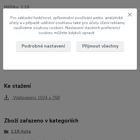
Měřítko: 1:18
Velikost: 27 cm
Pro základní funkčnost, zpříjemnění používání webu, analytické
účely a v případě udělení souhlasu také pro účely cílení reklamy
využíváme soubory cookies. Nastavení vlastních preferencí
Barva: Bílá/Modrá
cookies můžete kdykoli upravit.
Special Edition
Podrobné nastavení
Přijmout všechny
U modelu lze otevřít dveře, víko motoru a kufru, otáčení kol
volantem
Ke stažení
Wallpapers 1024 x 768
Zboží zařazeno v kategoriích
1:18 Auta