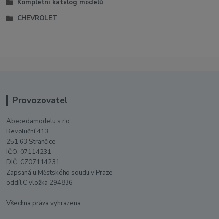
Kompletní katalog modelů
CHEVROLET
Provozovatel
Abecedamodelu s.r.o.
Revoluční 413
251 63 Strančice
IČO: 07114231
DIČ: CZ07114231
Zapsaná u Městského soudu v Praze
oddíl C vložka 294836
Všechna práva vyhrazena