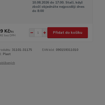
10.08.2026 do 17:00. Stačí, když
zboží objednáte nejpozději dnes
do 8:00
9 Kč
/
ks
Přidat do košíku
 Kč
bez DPH
roduktu:
31101-31175
EAN kód:
090159311010
l:
Plast
oblíbených