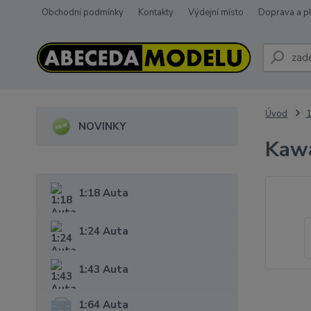
Obchodní podmínky
Kontakty
Výdejní místo
Doprava a p
Úvod
1
NOVINKY
Kawa
1:18 Auta
1:24 Auta
1:43 Auta
1:64 Auta