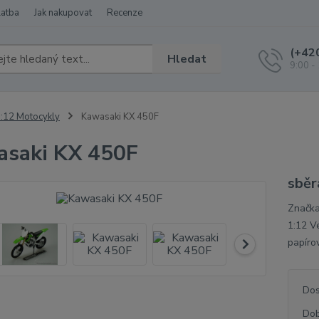
latba
Jak nakupovat
Recenze
(+42
Hledat
9:00 -
:12 Motocykly
Kawasaki KX 450F
saki KX 450F
sběr
Značka
1:12 V
papíro
Dos
Dob