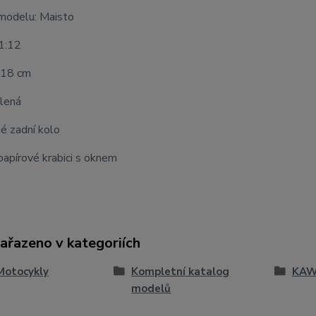
modelu: Maisto
 1:12
 18 cm
elená
é zadní kolo
apírové krabici s oknem
zařazeno v kategoriích
Motocykly
Kompletní katalog
KAW
modelů