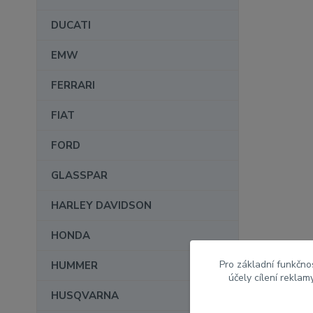
DUCATI
EMW
FERRARI
FIAT
FORD
GLASSPAR
HARLEY DAVIDSON
HONDA
Pro základní funkčnos
HUMMER
účely cílení rekla
HUSQVARNA