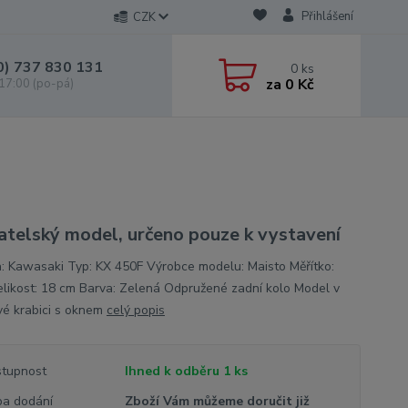
Přihlášení
CZK
0) 737 830 131
0
ks
za
0 Kč
 17:00 (po-pá)
atelský model, určeno pouze k vystavení
: Kawasaki Typ: KX 450F Výrobce modelu: Maisto Měřítko:
elikost: 18 cm Barva: Zelená Odpružené zadní kolo Model v
vé krabici s oknem
celý popis
tupnost
Ihned k odběru 1 ks
a dodání
Zboží Vám můžeme doručit již