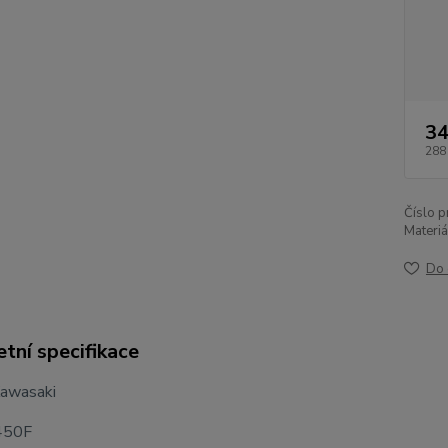
34
288
Číslo p
Materiá
Do 
tní specifikace
Kawasaki
450F