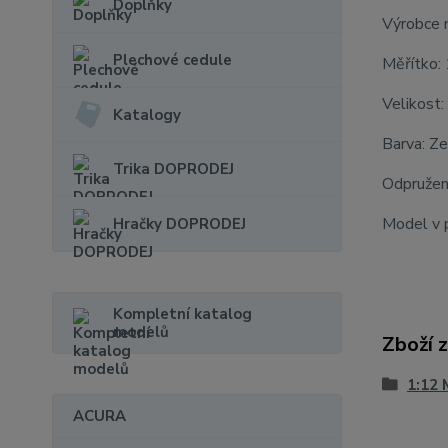
Doplňky
Výrobce 
Plechové cedule
Měřítko:
Velikost:
Katalogy
Barva: Z
Trika DOPRODEJ
Odpružen
Model v p
Hračky DOPRODEJ
Kompletní katalog
modelů
Zboží 
1:12 
ACURA