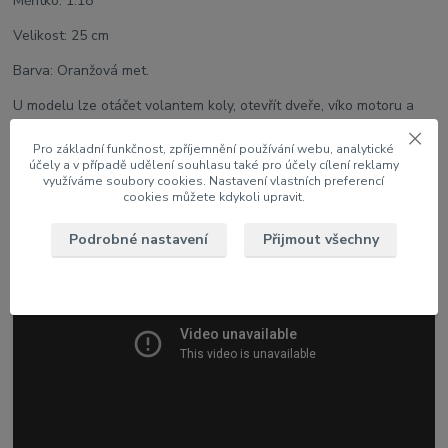
Měřítko: 1:18
Velikost: 25 cm
Barva: Oranžová met.
U modelu lze otáčet volantem koly, otevřít dveře, víko motoru a
kufru
Pro základní funkčnost, zpříjemnění používání webu, analytické
účely a v případě udělení souhlasu také pro účely cílení reklamy
využíváme soubory cookies. Nastavení vlastních preferencí
cookies můžete kdykoli upravit.
Podrobné nastavení
Přijmout všechny