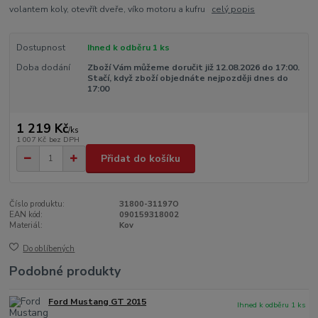
volantem koly, otevřít dveře, víko motoru a kufru
celý popis
Dostupnost
Ihned k odběru 1 ks
Doba dodání
Zboží Vám můžeme doručit již 12.08.2026 do 17:00.
Stačí, když zboží objednáte nejpozději dnes do
17:00
1 219 Kč
/
ks
1 007 Kč
bez DPH
Přidat do košíku
Číslo produktu:
31800-31197O
EAN kód:
090159318002
Materiál:
Kov
Do oblíbených
Podobné produkty
Ford Mustang GT 2015
Ihned k odběru 1 ks