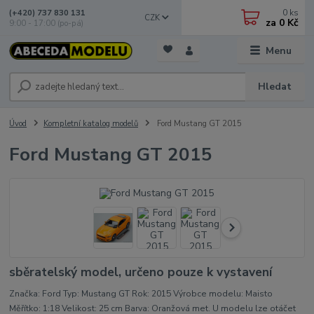
0
ks
(+420) 737 830 131
CZK
za
0 Kč
9:00 - 17:00 (po-pá)
Menu
Hledat
Úvod
Kompletní katalog modelů
Ford Mustang GT 2015
Ford Mustang GT 2015
sběratelský model, určeno pouze k vystavení
Značka: Ford Typ: Mustang GT Rok: 2015 Výrobce modelu: Maisto
Měřítko: 1:18 Velikost: 25 cm Barva: Oranžová met. U modelu lze otáčet