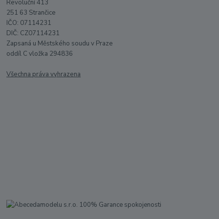
Revoluční 413
251 63 Strančice
IČO: 07114231
DIČ: CZ07114231
Zapsaná u Městského soudu v Praze
oddíl C vložka 294836
Všechna práva vyhrazena