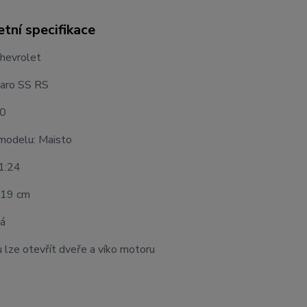
tní specifikace
Chevrolet
aro SS RS
10
modelu: Maisto
 1:24
 19 cm
lá
lze otevřít dveře a víko motoru