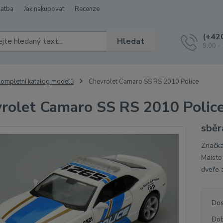
latba
Jak nakupovat
Recenze
(+42
Hledat
9:00 -
ompletní katalog modelů
Chevrolet Camaro SS RS 2010 Police
rolet Camaro SS RS 2010 Polic
sběr
Značka
Maisto 
dveře 
Dos
Dob