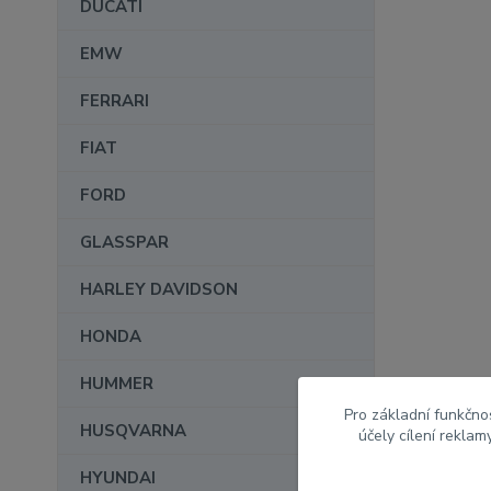
DUCATI
EMW
FERRARI
FIAT
FORD
GLASSPAR
HARLEY DAVIDSON
HONDA
HUMMER
Pro základní funkčnos
HUSQVARNA
účely cílení rekla
HYUNDAI