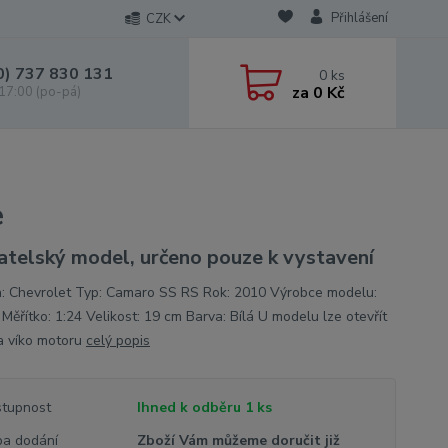
Přihlášení
CZK
0) 737 830 131
0
ks
za
0 Kč
 17:00 (po-pá)
e
atelský model, určeno pouze k vystavení
: Chevrolet Typ: Camaro SS RS Rok: 2010 Výrobce modelu:
Měřítko: 1:24 Velikost: 19 cm Barva: Bílá U modelu lze otevřít
a víko motoru
celý popis
tupnost
Ihned k odběru 1 ks
a dodání
Zboží Vám můžeme doručit již