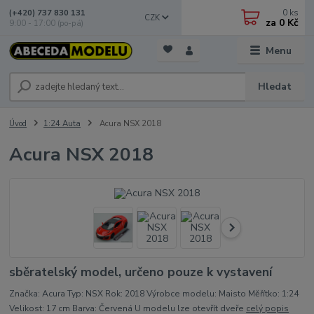
0
ks
(+420) 737 830 131
CZK
za
0 Kč
9:00 - 17:00 (po-pá)
Menu
Hledat
Úvod
1:24 Auta
Acura NSX 2018
Acura NSX 2018
sběratelský model, určeno pouze k vystavení
Značka: Acura Typ: NSX Rok: 2018 Výrobce modelu: Maisto Měřítko: 1:24
Velikost: 17 cm Barva: Červená U modelu lze otevřít dveře
celý popis