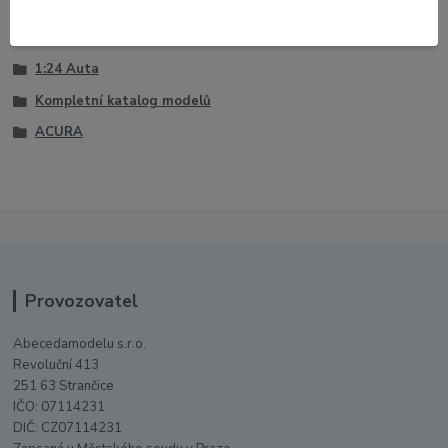
Zboží zařazeno v kategoriích
1:24 Auta
Kompletní katalog modelů
ACURA
Provozovatel
Abecedamodelu s.r.o.
Revoluční 413
251 63 Strančice
IČO: 07114231
DIČ: CZ07114231