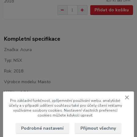
429 Kč
bez DPH
Přidat do košíku
Kompletní specifikace
Značka: Acura
Typ: NSX
Rok: 2018
Výrobce modelu: Maisto
Měřítko: 1:24
Pro základní funkčnost, zpříjemnění používání webu, analytické
Velikost: 17 cm
účely a v případě udělení souhlasu také pro účely cílení reklamy
využíváme soubory cookies. Nastavení vlastních preferencí
Barva: Červená
cookies můžete kdykoli upravit.
U modelu lze otevřít dveře
Podrobné nastavení
Přijmout všechny