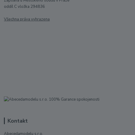
Zapsaná u Městského soudu v Praze
oddíl C vložka 294836
Všechna práva vyhrazena
Kontakt
Abecedamodelu s.r.o.