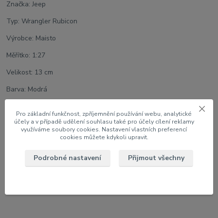
Značka: Jeep
Typ: Wrangler Rubicon
Výrobce: Maisto
Měřítko: 1:27
Velikost: 13 cm
Barva: Modrá
U modelu lze otevřít dveře a víko motoru
Pro základní funkčnost, zpříjemnění používání webu, analytické
účely a v případě udělení souhlasu také pro účely cílení reklamy
využíváme soubory cookies. Nastavení vlastních preferencí
cookies můžete kdykoli upravit.
Zboží zařazeno v kategoriích
Podrobné nastavení
Přijmout všechny
1:24 Auta
Kompletní katalog modelů
JEEP