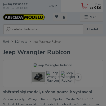
0
ks
(+420) 737 830 131
CZK
za
0 Kč
9:00 - 17:00 (po-pá)
Menu
Hledat
Úvod
1:24 Auta
Jeep Wrangler Rubicon
Jeep Wrangler Rubicon
sběratelský model, určeno pouze k vystavení
Značka: Jeep Typ: Wrangler Rubicon Výrobce: Maisto Měřítko: 1:27
Velikost: 13 cm Barva: Modrá U modelu lze otevřít dveře a víko motoru