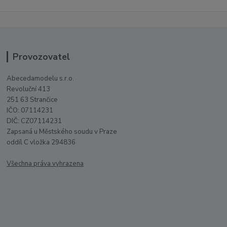
Provozovatel
Abecedamodelu s.r.o.
Revoluční 413
251 63 Strančice
IČO: 07114231
DIČ: CZ07114231
Zapsaná u Městského soudu v Praze
oddíl C vložka 294836
Všechna práva vyhrazena