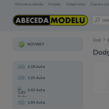
Obchodní podmínky
Kontakty
Výdejní místo
Doprava a p
Úvod
K
NOVINKY
Dodg
1:18 Auta
1:24 Auta
1:43 Auta
1:64 Auta