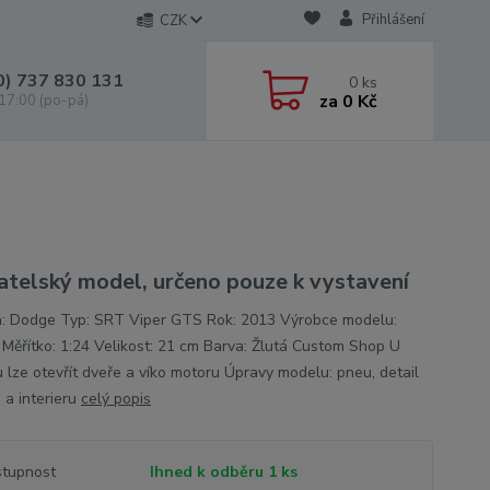
Přihlášení
CZK
0) 737 830 131
0
ks
za
0 Kč
 17:00 (po-pá)
atelský model, určeno pouze k vystavení
: Dodge Typ: SRT Viper GTS Rok: 2013 Výrobce modelu:
 Měřítko: 1:24 Velikost: 21 cm Barva: Žlutá Custom Shop U
 lze otevřít dveře a víko motoru Úpravy modelu: pneu, detail
 a interieru
celý popis
tupnost
Ihned k odběru 1 ks