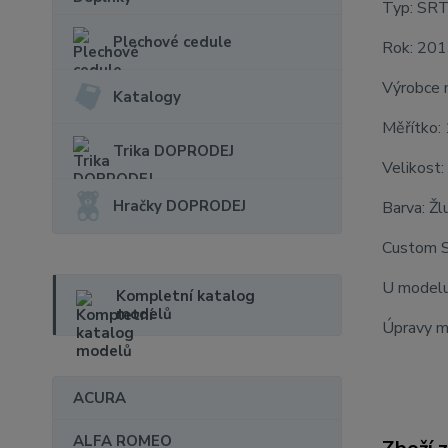
Typ: SRT
Plechové cedule
Rok: 20
Výrobce 
Katalogy
Měřítko:
Trika DOPRODEJ
Velikost:
Hračky DOPRODEJ
Barva: Žl
Custom 
U modelu 
Kompletní katalog
modelů
Úpravy mo
ACURA
ALFA ROMEO