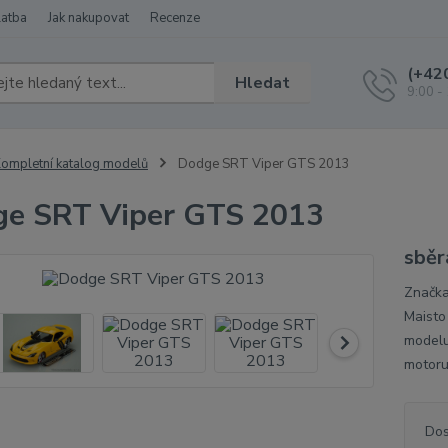
latba
Jak nakupovat
Recenze
(+42
Hledat
9:00 -
ompletní katalog modelů
Dodge SRT Viper GTS 2013
e SRT Viper GTS 2013
sběr
Značka
Maisto
modelu
motoru
Dos