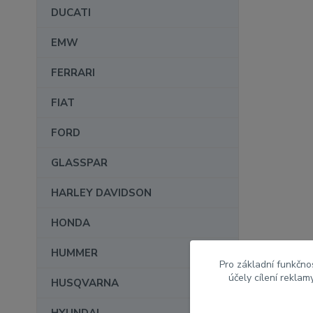
DUCATI
EMW
FERRARI
FIAT
FORD
GLASSPAR
HARLEY DAVIDSON
HONDA
HUMMER
Pro základní funkčnos
účely cílení rekla
HUSQVARNA