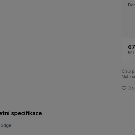
Dob
67
561
Číslo p
Materiá
Do 
tní specifikace
Dodge