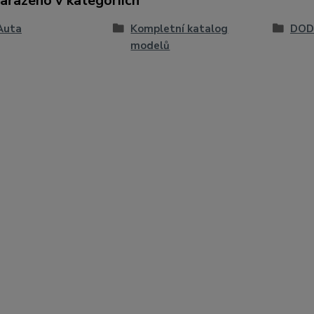
zařazeno v kategoriích
Auta
Kompletní katalog
DOD
modelů