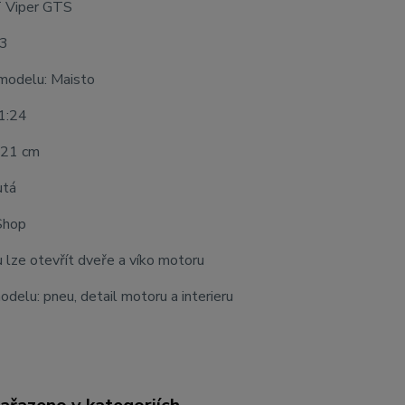
 Viper GTS
13
modelu: Maisto
 1:24
 21 cm
utá
Shop
lze otevřít dveře a víko motoru
delu: pneu, detail motoru a interieru