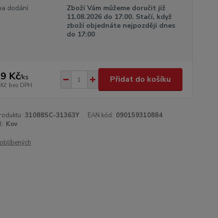
a dodání
Zboží Vám můžeme doručit již
11.08.2026 do 17:00. Stačí, když
zboží objednáte nejpozději dnes
do 17:00
9 Kč
/
ks
Přidat do košíku
 Kč
bez DPH
roduktu:
31088SC-31363Y
EAN kód:
090159310884
l:
Kov
oblíbených