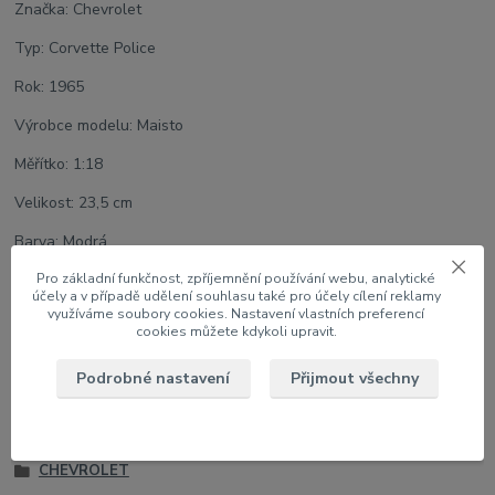
Značka: Chevrolet
Typ: Corvette Police
Rok: 1965
Výrobce modelu: Maisto
Měřítko: 1:18
Velikost: 23,5 cm
Barva: Modrá
Pro základní funkčnost, zpříjemnění používání webu, analytické
U modelu lze otáčet koly, otevřít dveře a víko motoru
účely a v případě udělení souhlasu také pro účely cílení reklamy
využíváme soubory cookies. Nastavení vlastních preferencí
cookies můžete kdykoli upravit.
Zboží zařazeno v kategoriích
Podrobné nastavení
Přijmout všechny
1:18 Auta
Kompletní katalog modelů
CHEVROLET