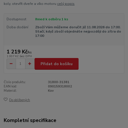
koly, otevřít dveře a víko motoru
celý popis
Dostupnost
Ihned k odběru 1 ks
Doba dodání
Zboží Vám můžeme doručit již 11.08.2026 do 17:00.
Stačí, když zboží objednáte nejpozději do zítra do
17:00
1 219 Kč
/
ks
1 007 Kč
bez DPH
Přidat do košíku
Číslo produktu:
31800-31381
EAN kód:
090159318002
Materiál:
Kov
Do oblíbených
Kompletní specifikace