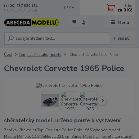
0
ks
(+420) 737 830 131
CZK
za
0 Kč
9:00 - 17:00 (po-pá)
Menu
Hledat
Úvod
Kompletní katalog modelů
Chevrolet Corvette 1965 Police
Chevrolet Corvette 1965 Police
sběratelský model, určeno pouze k vystavení
Značka: Chevrolet Typ: Corvette Police Rok: 1965 Výrobce modelu:
Maisto Měřítko: 1:18 Velikost: 23,5 cm Barva: Modrá U modelu lze otáčet