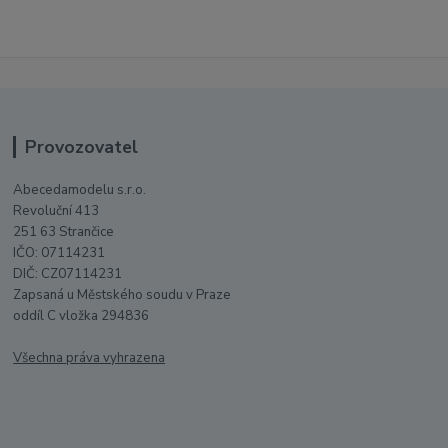
Provozovatel
Abecedamodelu s.r.o.
Revoluční 413
251 63 Strančice
IČO: 07114231
DIČ: CZ07114231
Zapsaná u Městského soudu v Praze
oddíl C vložka 294836
Všechna práva vyhrazena