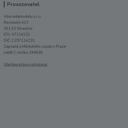
Provozovatel
Abecedamodelu s.r.o.
Revoluční 413
251 63 Strančice
IČO: 07114231
DIČ: CZ07114231
Zapsaná u Městského soudu v Praze
oddíl C vložka 294836
Všechna práva vyhrazena