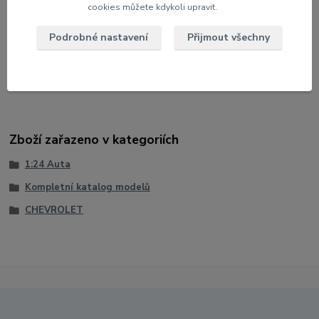
cookies můžete kdykoli upravit.
Měřítko: 1:24
Velikost: 18 cm
Podrobné nastavení
Přijmout všechny
Barva: Červená met.
U modelu lze otevřít dveře a víko motoru
Zboží zařazeno v kategoriích
1:24 Auta
Kompletní katalog modelů
CHEVROLET