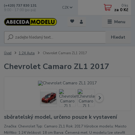
0
ks
(+420) 737 830 131
CZK
za
0 Kč
9:00 - 17:00 (po-pá)
Menu
Hledat
Úvod
1:24 Auta
Chevrolet Camaro ZL1 2017
Chevrolet Camaro ZL1 2017
sběratelský model, určeno pouze k vystavení
Značka: Chevrolet Typ: Camaro ZL1 Rok: 2017 Výrobce modelu: Maisto
Měřítko: 1:24 Velikost: 18 cm Barva: Červená met. U modelu lze otevřít