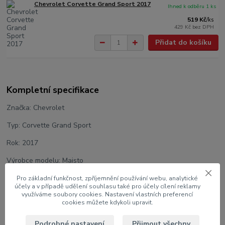
Chevrolet Corvette Grand Sport 2017
Ihned k odběru 1 ks
519 Kč
/
ks
429 Kč
bez DPH
Přidat do košíku
Kompletní specifikace
Značka: Chevrolet
Typ: Corvette Grand Sport
Rok: 2017
Výrobce modelu: Maisto
Měřítko: 1:24
Pro základní funkčnost, zpříjemnění používání webu, analytické
účely a v případě udělení souhlasu také pro účely cílení reklamy
využíváme soubory cookies. Nastavení vlastních preferencí
Velikost: 18 cm
cookies můžete kdykoli upravit.
Barva: Modrá met.
Podrobné nastavení
Přijmout všechny