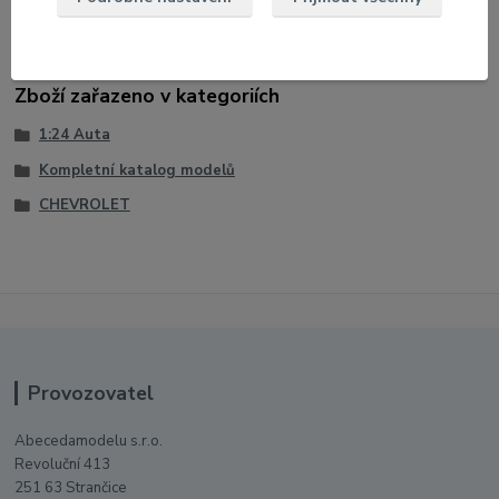
U modelu lze otevřít dveře a víko motoru
Zboží zařazeno v kategoriích
1:24 Auta
Kompletní katalog modelů
CHEVROLET
Provozovatel
Abecedamodelu s.r.o.
Revoluční 413
251 63 Strančice