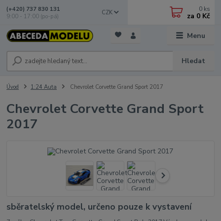
0
ks
(+420) 737 830 131
CZK
za
0 Kč
9:00 - 17:00 (po-pá)
Menu
Hledat
Úvod
1:24 Auta
Chevrolet Corvette Grand Sport 2017
Chevrolet Corvette Grand Sport
2017
sběratelský model, určeno pouze k vystavení