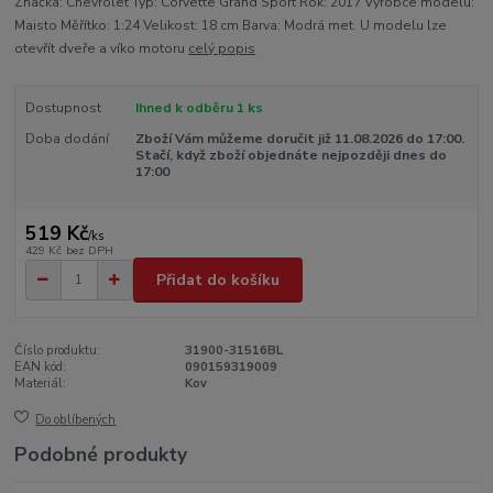
Značka: Chevrolet Typ: Corvette Grand Sport Rok: 2017 Výrobce modelu:
Maisto Měřítko: 1:24 Velikost: 18 cm Barva: Modrá met. U modelu lze
otevřít dveře a víko motoru
celý popis
Dostupnost
Ihned k odběru 1 ks
Doba dodání
Zboží Vám můžeme doručit již 11.08.2026 do 17:00.
Stačí, když zboží objednáte nejpozději dnes do
17:00
519 Kč
/
ks
429 Kč
bez DPH
Přidat do košíku
Číslo produktu:
31900-31516BL
EAN kód:
090159319009
Materiál:
Kov
Do oblíbených
Podobné produkty