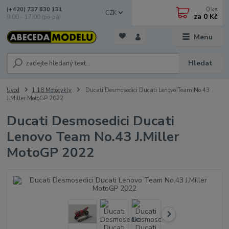
0
ks
(+420) 737 830 131
CZK
za
0 Kč
9:00 - 17:00 (po-pá)
Menu
Hledat
Úvod
1:18 Motocykly
Ducati Desmosedici Ducati Lenovo Team No.43
J.Miller MotoGP 2022
Ducati Desmosedici Ducati
Lenovo Team No.43 J.Miller
MotoGP 2022