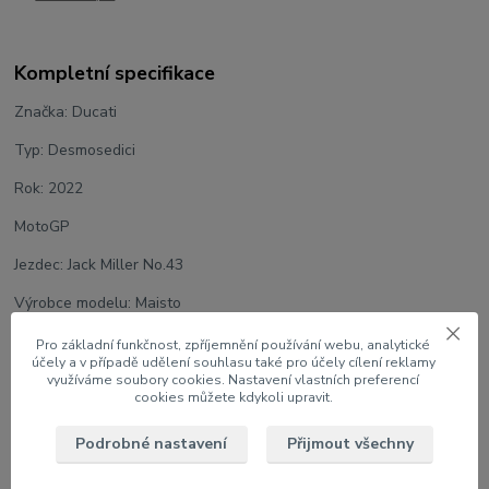
Kompletní specifikace
Značka: Ducati
Typ: Desmosedici
Rok: 2022
MotoGP
Jezdec: Jack Miller No.43
Výrobce modelu: Maisto
Měřítko: 1:18
Pro základní funkčnost, zpříjemnění používání webu, analytické
účely a v případě udělení souhlasu také pro účely cílení reklamy
Velikost: 11 cm
využíváme soubory cookies. Nastavení vlastních preferencí
cookies můžete kdykoli upravit.
Model v papírové krabici s oknem s racing stojánkem
Podrobné nastavení
Přijmout všechny