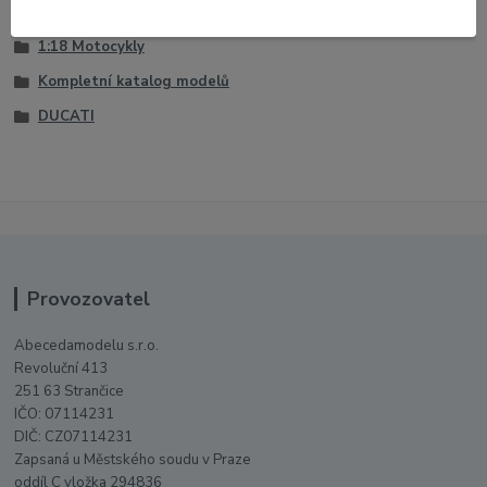
Zboží zařazeno v kategoriích
1:18 Motocykly
Kompletní katalog modelů
DUCATI
Provozovatel
Abecedamodelu s.r.o.
Revoluční 413
251 63 Strančice
IČO: 07114231
DIČ: CZ07114231
Zapsaná u Městského soudu v Praze
oddíl C vložka 294836