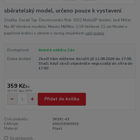
sběratelský model, určeno pouze k vystavení
Značka: Ducati Typ: Desmosedici Rok: 2022 MotoGP Jezdec: Jack Miller
No.43 Výrobce modelu: Maisto Měřítko: 1:18 Velikost: 11 cm Model v
papírové krabici s oknem s racing stojánkem
celý popis
Dostupnost
Ihned k odběru 2 ks
Doba dodání
Zboží Vám můžeme doručit již 12.08.2026 do 17:00.
Stačí, když zboží objednáte nejpozději do zítra do
17:00
359 Kč
/
ks
297 Kč
bez DPH
Přidat do košíku
Číslo produktu:
36391-43
EAN kód:
090159363910
Materiál:
Plast
Do oblíbených