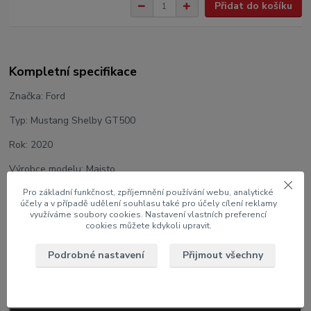
Přidat do košíku
Kompletní specifikace
Značka: Ford
Typ: Mustang Shelby GT500
Rok: 2020
Výrobce modelu: Maisto
Měřítko: 1:18
Pro základní funkčnost, zpříjemnění používání webu, analytické
účely a v případě udělení souhlasu také pro účely cílení reklamy
využíváme soubory cookies. Nastavení vlastních preferencí
Velikost: 25,5 cm
cookies můžete kdykoli upravit.
Barva: Bílá
Podrobné nastavení
Přijmout všechny
U modelu lze otáčet koly, otevřít dveře, víko motoru a kufru