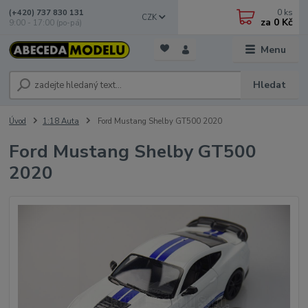
0
ks
(+420) 737 830 131
CZK
za
0 Kč
9:00 - 17:00 (po-pá)
Menu
Hledat
Úvod
1:18 Auta
Ford Mustang Shelby GT500 2020
Ford Mustang Shelby GT500
2020