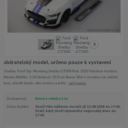
sběratelský model, určeno pouze k vystavení
Značka: Ford Typ: Mustang Shelby GT500 Rok: 2020 Výrobce modelu:
Maisto Měřítko: 1:18 Velikost: 25,5 cm Barva: Bílá U modelu lze otáčet
koly, otevřít dveře, víko motoru a kufru
celý popis
Dostupnost
Ihned k odběru 1 ks
Doba dodání
Zboží Vám můžeme doručit již 12.08.2026 do 17:00.
Stačí, když zboží objednáte nejpozději dnes do
17:00