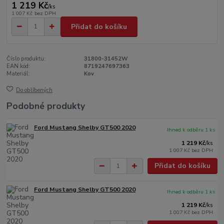
1 219 Kč
/
ks
1 007 Kč
bez DPH
Přidat do košíku
Číslo produktu:
31800-31452W
EAN kód:
8719247697363
Materiál:
Kov
Do oblíbených
Podobné produkty
Ford Mustang Shelby GT500 2020
Ihned k odběru 1 ks
1 219 Kč
/
ks
1 007 Kč
bez DPH
Přidat do košíku
Ford Mustang Shelby GT500 2020
Ihned k odběru 1 ks
1 219 Kč
/
ks
1 007 Kč
bez DPH