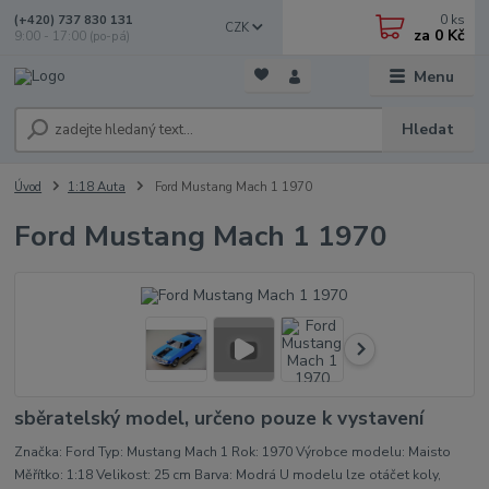
0
ks
(+420) 737 830 131
CZK
za
0 Kč
9:00 - 17:00 (po-pá)
Menu
Hledat
Úvod
1:18 Auta
Ford Mustang Mach 1 1970
Ford Mustang Mach 1 1970
sběratelský model, určeno pouze k vystavení
Značka: Ford Typ: Mustang Mach 1 Rok: 1970 Výrobce modelu: Maisto
Měřítko: 1:18 Velikost: 25 cm Barva: Modrá U modelu lze otáčet koly,