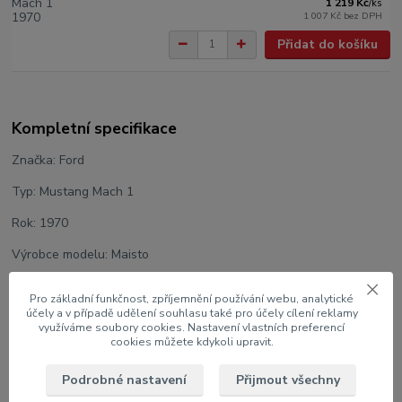
1 219 Kč
/
ks
1 007 Kč
bez DPH
Přidat do košíku
Kompletní specifikace
Značka: Ford
Typ: Mustang Mach 1
Rok: 1970
Výrobce modelu: Maisto
Měřítko: 1:18
Pro základní funkčnost, zpříjemnění používání webu, analytické
účely a v případě udělení souhlasu také pro účely cílení reklamy
Velikost: 25 cm
využíváme soubory cookies. Nastavení vlastních preferencí
cookies můžete kdykoli upravit.
Barva: Modrá
Podrobné nastavení
Přijmout všechny
U modelu lze otáčet koly, otevřít dveře, víko motoru a kufru