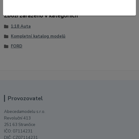
Zboží zařazeno v kategoriích
1:18 Auta
Kompletní katalog modelů
FORD
Provozovatel
Abecedamodelu s.r.o.
Revoluční 413
251 63 Strančice
IČO: 07114231
DIČ: CZ07114231