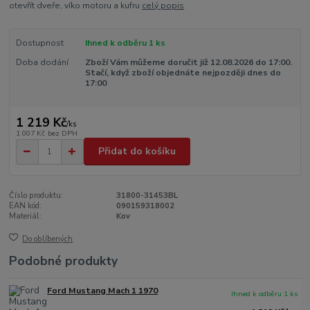
otevřít dveře, víko motoru a kufru
celý popis
Dostupnost
Ihned k odběru 1 ks
Doba dodání
Zboží Vám můžeme doručit již 12.08.2026 do 17:00.
Stačí, když zboží objednáte nejpozději dnes do
17:00
1 219 Kč
/
ks
1 007 Kč
bez DPH
Přidat do košíku
Číslo produktu:
31800-31453BL
EAN kód:
090159318002
Materiál:
Kov
Do oblíbených
Podobné produkty
Ford Mustang Mach 1 1970
Ihned k odběru 1 ks