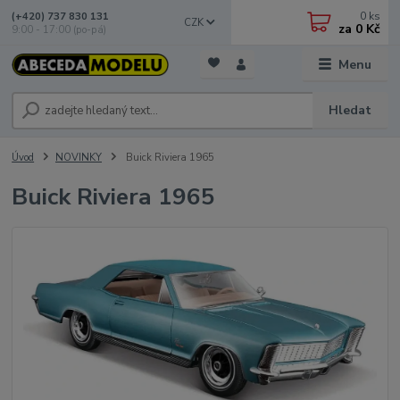
0
ks
(+420) 737 830 131
CZK
za
0 Kč
9:00 - 17:00 (po-pá)
Menu
Hledat
Úvod
NOVINKY
Buick Riviera 1965
Buick Riviera 1965