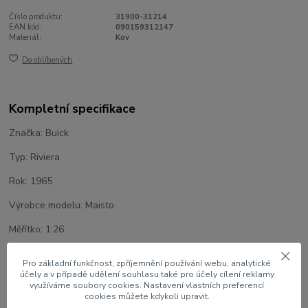
Číslo produktu:
31900-31214
EAN kód:
090159312147
Materiál:
Kov
Do oblíbených
Kompletní specifikace
Značka: Buick
Typ: Riviera
Rok: 1965
Výrobce modelu: Maisto
Měřítko: 1:26
Velikost: 20 cm
Pro základní funkčnost, zpříjemnění používání webu, analytické
účely a v případě udělení souhlasu také pro účely cílení reklamy
Barva: Modrá met.
využíváme soubory cookies. Nastavení vlastních preferencí
cookies můžete kdykoli upravit.
U modelu lze otevřít dveře, víko motoru