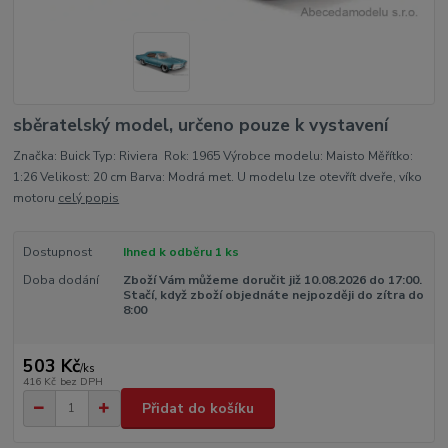
sběratelský model, určeno pouze k vystavení
Značka: Buick Typ: Riviera Rok: 1965 Výrobce modelu: Maisto Měřítko:
1:26 Velikost: 20 cm Barva: Modrá met. U modelu lze otevřít dveře, víko
motoru
celý popis
Dostupnost
Ihned k odběru 1 ks
Doba dodání
Zboží Vám můžeme doručit již 10.08.2026 do 17:00.
Stačí, když zboží objednáte nejpozději do zítra do
8:00
503 Kč
/
ks
416 Kč
bez DPH
Přidat do košíku