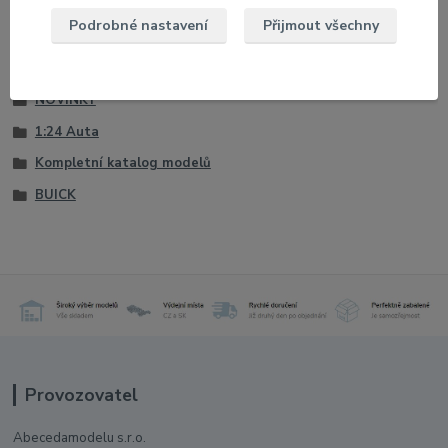
Podrobné nastavení
Přijmout všechny
Zboží zařazeno v kategoriích
NOVINKY
1:24 Auta
Kompletní katalog modelů
BUICK
Provozovatel
Abecedamodelu s.r.o.